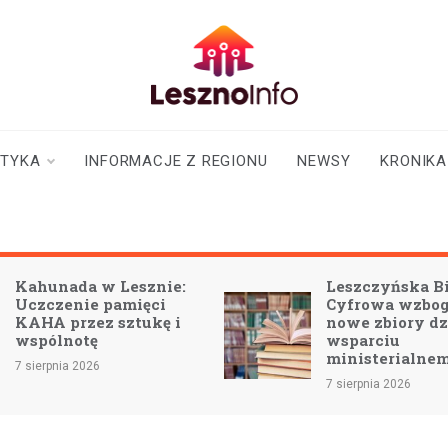
lesznoinfo.pl
wydarzenia |
informacje |
aktualności
STYKA
INFORMACJE Z REGIONU
NEWSY
KRONIKA
Kahunada w Lesznie:
Leszczyńska Bi
Uczczenie pamięci
Cyfrowa wzboga
KAHA przez sztukę i
nowe zbiory dz
wspólnotę
wsparciu
ministerialne
7 sierpnia 2026
7 sierpnia 2026