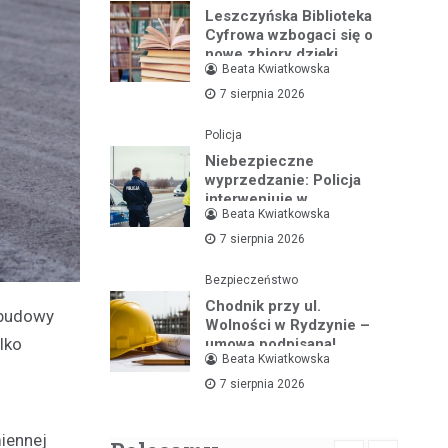
Leszczyńska Biblioteka
Cyfrowa wzbogaci się o
nowe zbiory dzięki
Beata Kwiatkowska
wsparciu ministerialnemu
7 sierpnia 2026
Policja
Niebezpieczne
wyprzedzanie: Policja
interweniuje w
Beata Kwiatkowska
dramatycznej sytuacji na
drodze
7 sierpnia 2026
Bezpieczeństwo
Chodnik przy ul.
ebudowy
Wolności w Rydzynie –
lko
umowa podpisana!
Beata Kwiatkowska
7 sierpnia 2026
iennej