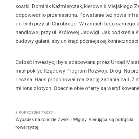
kostki. Dominik Kaźmierczak, kierownik Miejskiego Z
odpowiednio przeniesiona. Powstanie też nowa infra
do tych przy ul. Chrobrego. W ramach tego samego 
handlowej przy ul. Królowej Jadwigi. Jak podkreśla 
budowy galerii, aby uniknąć późniejszej konieczności
Całość inwestycji była szacowana przez Urząd Miasta
miał pokryć Rządowy Program Rozwoju Dróg. Na prze
Leszna. Haus proponował realizację zadania za 1,7 m
miliona złotych. Obecnie obie oferty są weryfikow
Nawigacja
Wypadek na rondzie Żwirki i Wigury: Kierująca kią potrąciła
wpisu
rowerzystę