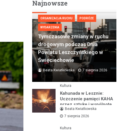
Najnowsze
ORGANIZACJA RUCHU
PODRÓŻE
WYDARZENIA
Tymczasowe zmiany w ruchu
drogowym podczas Dnia
Powiatu Leszczyńskiego w
Święciechowie
Beata Kwiatkowska
7 sierpnia 2026
Kultura
Kahunada w Lesznie:
Uczczenie pamięci KAHA
przez sztukę i wspólnotę
Beata Kwiatkowska
7 sierpnia 2026
Kultura