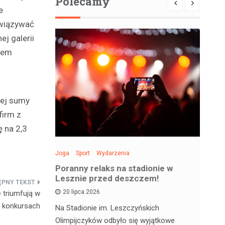
Polecamy
e
awiązywać
j galerii
niem
tej sumy
firm z
 na 2,3
Joga
Sport
Wydarzenia
Spo
: Święto
Poranny relaks na stadionie w
Be
 sobotę!
Lesznie przed deszczem!
si
20 lipca 2026
 triumfują w
h konkursach
 deskorolce
Na Stadionie im. Leszczyńskich
Wa
jątkowym
Olimpijczyków odbyło się wyjątkowe
en