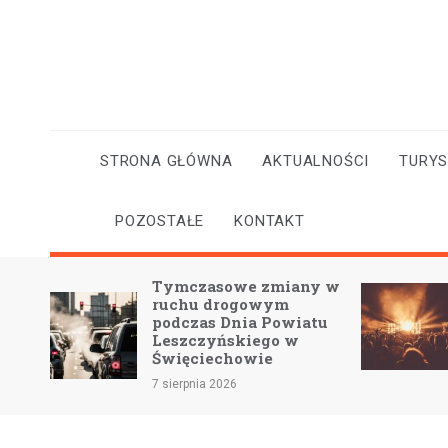
Skip
to
content
STRONA GŁÓWNA
AKTUALNOŚCI
TURY
POZOSTAŁE
KONTAKT
ił
Tymczasowe zmiany w
cznym
ruchu drogowym
podczas Dnia Powiatu
Leszczyńskiego w
Święciechowie
7 sierpnia 2026