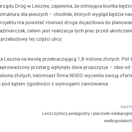
arządu Dróg w Lesznie, zapewnia, że istniejąca kostka będzi
struktura dla pieszych – chodniki, których wygląd będzie n
projektu ma powstać również droga dojazdowa do planowane
Kaźmierczak, celem jest realizacja tych prac przed ukończe
 przebudowy tej części ulicy.
 Leszna na kwotę przekraczającą 1,8 miliona złotych. Pół 
prowadzony przetarg wpłynęły dwie propozycje – obie od 
iliona złotych, natomiast firma NODO wyceniła swoją ofertę
ane pod kątem zgodności z wymogami zamówienia.
Kultura
Sport
Wydarzenia
Dzień Deskorolki w Lesznie
deski na Skateplazie już w
18 czerwca 2026
Leszczyńscy pedagodzy i placówki edukacyjne
wielkopolskic
Już niedługo miłośnicy jazdy na
będą mogli uczestniczyć w wy