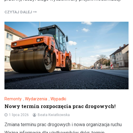
CZYTAJ DALEJ
Remonty
,
Wydarzenia
,
Wypadki
Nowy termin rozpoczęcia prac drogowych!
1 lipca 2026
Beata Kwiatkowska
Zmiana terminu prac drogowych i nowa organizacja ruchu
Ważna informacja dla użytkowników dróg: termin