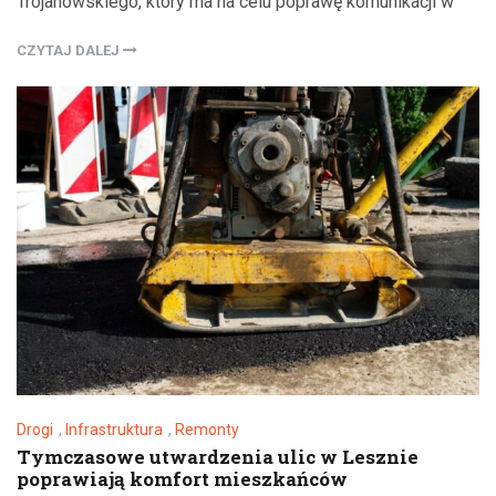
Trojanowskiego, który ma na celu poprawę komunikacji w
CZYTAJ DALEJ
Drogi
,
Infrastruktura
,
Remonty
Tymczasowe utwardzenia ulic w Lesznie
poprawiają komfort mieszkańców