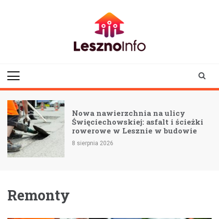
Skip
to
content
lesznoinfo.pl
wydarzenia |
informacje |
aktualności
M
Nowa nawierzchnia na ulicy
Święciechowskiej: asfalt i ścieżki
rowerowe w Lesznie w budowie
8 sierpnia 2026
Remonty