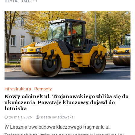
CZYTAJ DALEJ
Infrastruktura
,
Remonty
Nowy odcinek ul. Trojanowskiego zbliża się do
ukończenia. Powstaje kluczowy dojazd do
lotniska
26 maja 2026
Beata Kwiatkowska
W Lesznie trwa budowa kluczowego fragmentu ul.