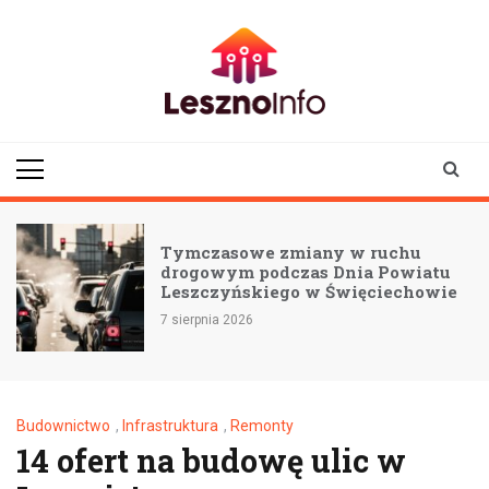
Skip
to
content
lesznoinfo.pl
wydarzenia |
informacje |
aktualności
Tymczasowe zmiany w ruchu
drogowym podczas Dnia Powiatu
Leszczyńskiego w Święciechowie
7 sierpnia 2026
Budownictwo
,
Infrastruktura
,
Remonty
14 ofert na budowę ulic w