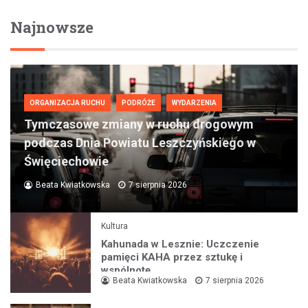
Najnowsze
ORGANIZACJA RUCHU
PODRÓŻE
WYDARZENIA
Tymczasowe zmiany w ruchu drogowym
podczas Dnia Powiatu Leszczyńskiego w
Święciechowie
Beata Kwiatkowska
7 sierpnia 2026
Kultura
Kahunada w Lesznie: Uczczenie
pamięci KAHA przez sztukę i
wspólnotę
Beata Kwiatkowska
7 sierpnia 2026