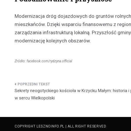
Modernizacja dróg dojazdowych do gruntów rolnych w
mieszkańców. Dzięki wsparciu finansowemu z regionu 
zarządzania infrastrukturą lokalną. Przyszłość gminy
modernizację kolejnych obszarów.
Źródło: facebook.com/rydzyna.official
Nawigacja
Sekrety neogotyckiego kościoła w Krzycku Małym: historia i
wpisu
w sercu Wielkopolski
COPYRIGHT LESZNOINFO.PL | ALL RIGHT RESERVED