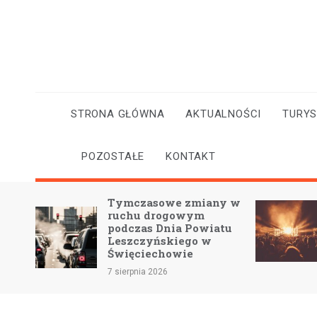
Skip
to
content
STRONA GŁÓWNA
AKTUALNOŚCI
TURY
POZOSTAŁE
KONTAKT
ił
Tymczasowe zmiany w
cznym
ruchu drogowym
podczas Dnia Powiatu
Leszczyńskiego w
Święciechowie
7 sierpnia 2026