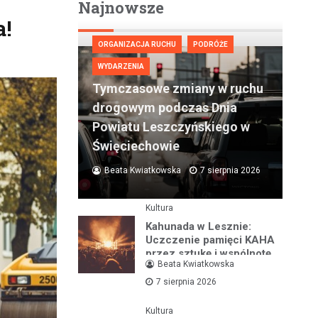
Najnowsze
a!
ORGANIZACJA RUCHU
PODRÓŻE
WYDARZENIA
Tymczasowe zmiany w ruchu
drogowym podczas Dnia
Powiatu Leszczyńskiego w
Święciechowie
Beata Kwiatkowska
7 sierpnia 2026
Kultura
Kahunada w Lesznie:
Uczczenie pamięci KAHA
przez sztukę i wspólnotę
Beata Kwiatkowska
7 sierpnia 2026
Kultura