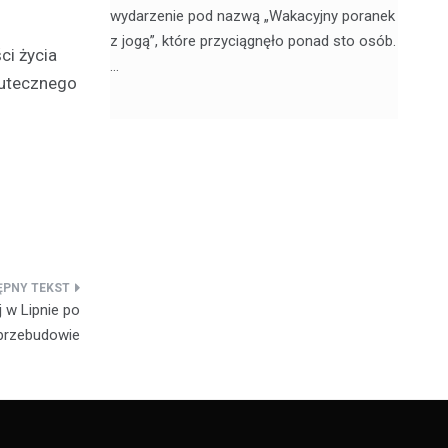
, 20
wydarzenie pod nazwą „Wakacyjny poranek
w 
z jogą”, które przyciągnęło ponad sto osób.
sk
ci życia
…
skutecznego
 w Lipnie po
przebudowie