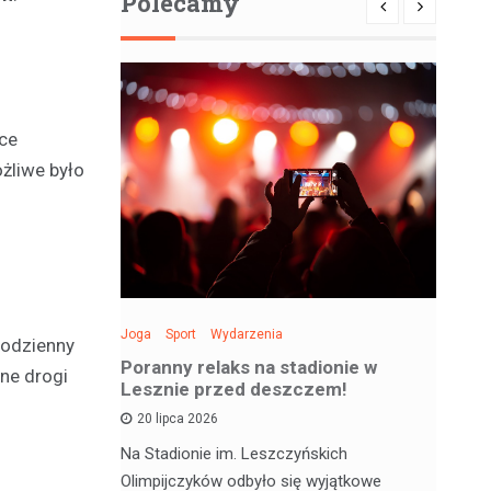
Polecamy
ące
żliwe było
Joga
Sport
Wydarzenia
Spo
codzienny
: Święto
Poranny relaks na stadionie w
Be
ne drogi
 sobotę!
Lesznie przed deszczem!
si
20 lipca 2026
 deskorolce
Na Stadionie im. Leszczyńskich
Wa
jątkowym
Olimpijczyków odbyło się wyjątkowe
en