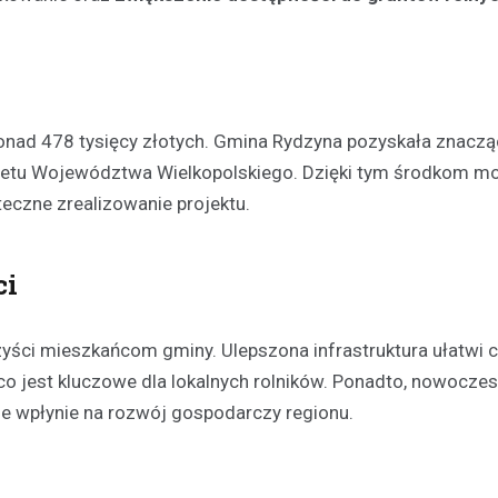
 ponad 478 tysięcy złotych. Gmina Rydzyna pozyskała znacz
żetu Województwa Wielkopolskiego. Dzięki tym środkom mo
eczne zrealizowanie projektu.
ci
Kultura
Sport
Wydarzenia
yści mieszkańcom gminy. Ulepszona infrastruktura ułatwi 
Dzień Deskorolki w Lesznie
co jest kluczowe dla lokalnych rolników. Ponadto, nowoczes
deski na Skateplazie już w
e wpłynie na rozwój gospodarczy regionu.
18 czerwca 2026
Już niedługo miłośnicy jazdy na
będą mogli uczestniczyć w wy