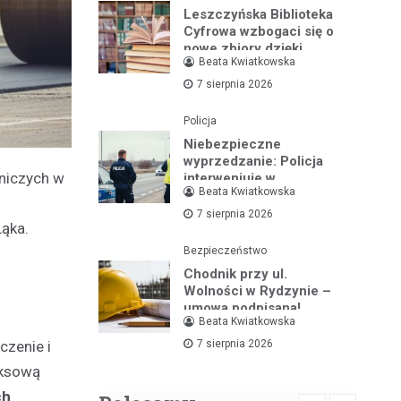
Leszczyńska Biblioteka
Cyfrowa wzbogaci się o
nowe zbiory dzięki
Beata Kwiatkowska
wsparciu ministerialnemu
7 sierpnia 2026
Policja
Niebezpieczne
wyprzedzanie: Policja
niczych w
interweniuje w
Beata Kwiatkowska
dramatycznej sytuacji na
drodze
7 sierpnia 2026
Łąka.
Bezpieczeństwo
Chodnik przy ul.
Wolności w Rydzynie –
umowa podpisana!
Beata Kwiatkowska
7 sierpnia 2026
czenie i
eksową
ch
.