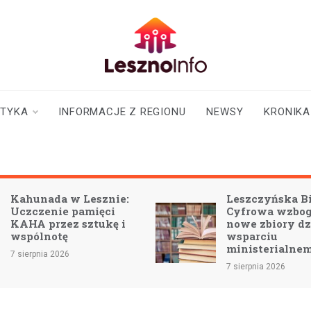
lesznoinfo.pl
wydarzenia |
informacje |
aktualności
STYKA
INFORMACJE Z REGIONU
NEWSY
KRONIKA
Kahunada w Lesznie:
Leszczyńska Bi
Uczczenie pamięci
Cyfrowa wzboga
KAHA przez sztukę i
nowe zbiory dz
wspólnotę
wsparciu
ministerialne
7 sierpnia 2026
7 sierpnia 2026