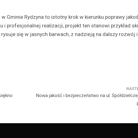
wydarzeniu. W najbliższą sobotę
czerwca, na Skateplazie w…
 Gminie Rydzyna to istotny krok w kierunku poprawy jakoś
i profesjonalnej realizacji, projekt ten stanowi przykład 
 rysuje się w jasnych barwach, z nadzieją na dalszy rozwój i
 piękno
Nowa jakość i bezpieczeństwo na ul. Spółdzielczej