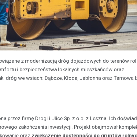
związane z modernizacją dróg dojazdowych do terenów rol
mfortu i bezpieczeństwa lokalnych mieszkańców oraz
nki dróg we wsiach: Dąbcze, Kłoda, Jabłonna oraz Tarnowa 
 przez firmę Drogi i Ulice Sp. z o.o. z Leszna. Ich doświad
minowego zakończenia inwestycji. Projekt obejmował kompl
tkowanie oraz
zwiększenie dostępności do gruntów rolny