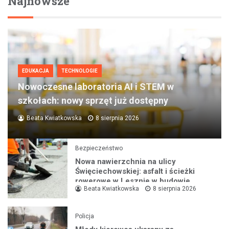
Najnowsze
EDUKACJA
TECHNOLOGIE
Nowoczesne laboratoria AI i STEM w
szkołach: nowy sprzęt już dostępny
Beata Kwiatkowska
8 sierpnia 2026
Bezpieczeństwo
Nowa nawierzchnia na ulicy
Święciechowskiej: asfalt i ścieżki
rowerowe w Lesznie w budowie
Beata Kwiatkowska
8 sierpnia 2026
Policja