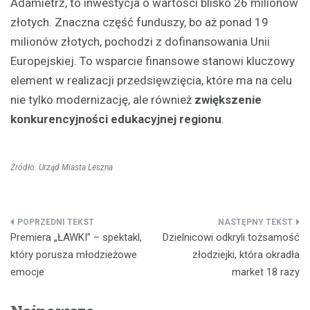
Adamietrz, to inwestycja o wartości blisko 26 milionów
złotych. Znaczna część funduszy, bo aż ponad 19
milionów złotych, pochodzi z dofinansowania Unii
Europejskiej. To wsparcie finansowe stanowi kluczowy
element w realizacji przedsięwzięcia, które ma na celu
nie tylko modernizację, ale również
zwiększenie
konkurencyjności edukacyjnej regionu
.
Źródło: Urząd Miasta Leszna
Nawigacja
Premiera „ŁAWKI” – spektakl,
Dzielnicowi odkryli tożsamość
wpisu
który porusza młodzieżowe
złodziejki, która okradła
emocje
market 18 razy