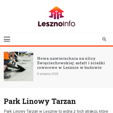
Skip
to
content
lesznoinfo.pl
wydarzenia |
informacje |
aktualności
M
Nowa nawierzchnia na ulicy
Święciechowskiej: asfalt i ścieżki
rowerowe w Lesznie w budowie
8 sierpnia 2026
Park Linowy Tarzan
Park Linowy Tarzan w Lesznie to jedna z tych atrakcji, które