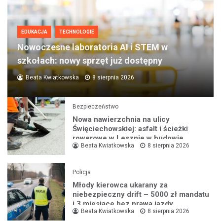
EDUKACJA
TECHNOLOGIE
Nowoczesne laboratoria AI i STEM w
szkołach: nowy sprzęt już dostępny
Beata Kwiatkowska
8 sierpnia 2026
Bezpieczeństwo
Nowa nawierzchnia na ulicy
Święciechowskiej: asfalt i ścieżki
rowerowe w Lesznie w budowie
Beata Kwiatkowska
8 sierpnia 2026
Policja
Młody kierowca ukarany za
niebezpieczny drift – 5000 zł mandatu
i 3 miesiące bez prawa jazdy
Beata Kwiatkowska
8 sierpnia 2026