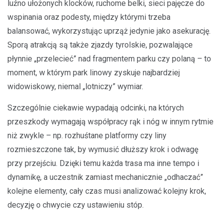
luźno ułożonych klocków, ruchome belki, sieci pajęcze do
wspinania oraz podesty, między którymi trzeba
balansować, wykorzystując uprząż jedynie jako asekurację.
Sporą atrakcją są także zjazdy tyrolskie, pozwalające
płynnie „przelecieć” nad fragmentem parku czy polaną – to
moment, w którym park linowy zyskuje najbardziej
widowiskowy, niemal „lotniczy” wymiar.
Szczególnie ciekawie wypadają odcinki, na których
przeszkody wymagają współpracy rąk i nóg w innym rytmie
niż zwykle – np. rozhuśtane platformy czy liny
rozmieszczone tak, by wymusić dłuższy krok i odwagę
przy przejściu. Dzięki temu każda trasa ma inne tempo i
dynamikę, a uczestnik zamiast mechanicznie „odhaczać”
kolejne elementy, cały czas musi analizować kolejny krok,
decyzję o chwycie czy ustawieniu stóp.