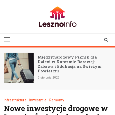
Skip
to
content
lesznoinfo.pl
wydarzenia |
informacje |
aktualności
Międzynarodowy Piknik dla
Dzieci w Karczmie Borowej:
Zabawa i Edukacja na Świeżym
Powietrzu
6 sierpnia 2026
Infrastruktura
,
Inwestycje
,
Remonty
Nowe inwestycje drogowe w