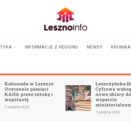
lesznoinfo.pl
wydarzenia |
informacje |
aktualności
STYKA
INFORMACJE Z REGIONU
NEWSY
KRONIKA
Kahunada w Lesznie:
Leszczyńska Bi
Uczczenie pamięci
Cyfrowa wzboga
KAHA przez sztukę i
nowe zbiory dz
wspólnotę
wsparciu
ministerialne
7 sierpnia 2026
7 sierpnia 2026