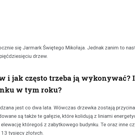
cznie się Jarmark Świętego Mikołaja. Jednak zanim to nast
pięćdziesięciu drzew.
 i jak często trzeba ją wykonywać? I
ynku w tym roku?
dzana jest co dwa lata. Wówczas drzewka zostają przycina
dowane są także te gałęzie, które kolidują z liniami energet
ć elewację któregoś z zabytkowego budynku. Te oraz inne c
 13 tysięcy złotych.