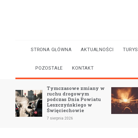
Skip
to
content
STRONA GŁÓWNA
AKTUALNOŚCI
TURY
POZOSTAŁE
KONTAKT
ił
Tymczasowe zmiany w
cznym
ruchu drogowym
podczas Dnia Powiatu
Leszczyńskiego w
Święciechowie
7 sierpnia 2026