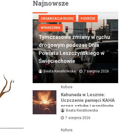
Najnowsze
ORGANIZACJA RUCHU
PODRÓŻE
WYDARZENIA
Tymczasowe zmiany w ruchu
drogowym podczas Dnia
Powiatu Leszczyńskiego w
Święciechowie
Beata Kwiatkowska
7 sierpnia 2026
Kultura
Kahunada w Lesznie:
Uczczenie pamięci KAHA
przez sztukę i wspólnotę
Beata Kwiatkowska
7 sierpnia 2026
Kultura