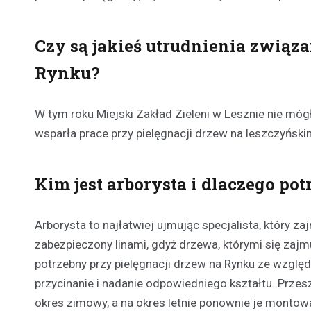
Czy są jakieś utrudnienia związ
Rynku?
W tym roku Miejski Zakład Zieleni w Lesznie nie móg
wsparła prace przy pielęgnacji drzew na leszczyńskim
Kim jest arborysta i dlaczego po
Arborysta to najłatwiej ujmując specjalista, który 
zabezpieczony linami, gdyż drzewa, którymi się zajmu
potrzebny przy pielęgnacji drzew na Rynku ze względ
przycinanie i nadanie odpowiedniego kształtu. Prze
okres zimowy, a na okres letnie ponownie je montowa