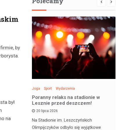
Polecamy
ńskim
irmie, by
arborysta.
Joga
Sport
Wydarzenia
Spo
: Święto
Poranny relaks na stadionie w
Be
sta był
 sobotę!
Lesznie przed deszczem!
si
h
20 lipca 2026
no na
 deskorolce
Na Stadionie im. Leszczyńskich
Wa
jątkowym
Olimpijczyków odbyło się wyjątkowe
en