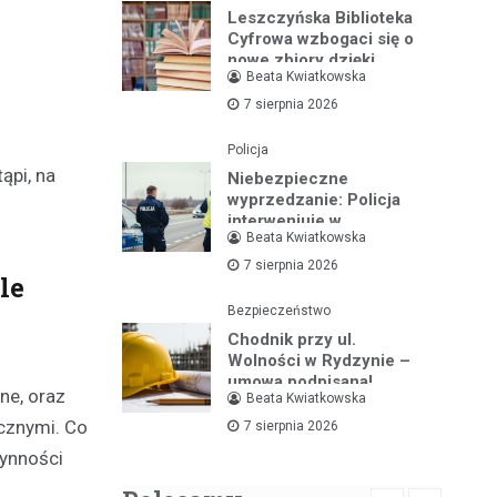
Leszczyńska Biblioteka
Cyfrowa wzbogaci się o
nowe zbiory dzięki
Beata Kwiatkowska
wsparciu ministerialnemu
7 sierpnia 2026
Policja
ąpi, na
Niebezpieczne
wyprzedzanie: Policja
interweniuje w
Beata Kwiatkowska
dramatycznej sytuacji na
drodze
7 sierpnia 2026
le
Bezpieczeństwo
Chodnik przy ul.
Wolności w Rydzynie –
umowa podpisana!
ne, oraz
Beata Kwiatkowska
ycznymi. Co
7 sierpnia 2026
zynności