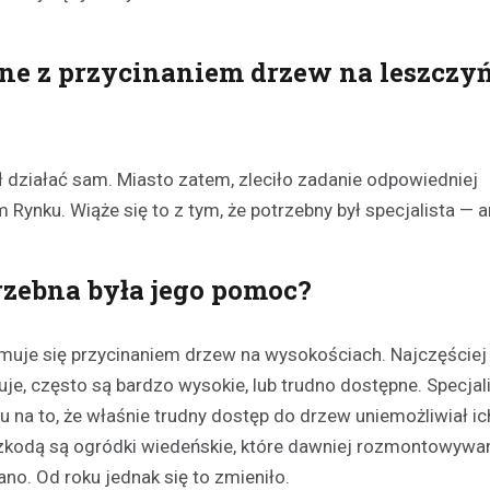
ane z przycinaniem drzew na leszczy
ł działać sam. Miasto zatem, zleciło zadanie odpowiedniej f
 Rynku. Wiąże się to z tym, że potrzebny był specjalista — 
trzebna była jego pomoc?
Kultura
Sport
Wydarzenia
zajmuje się przycinaniem drzew na wysokościach. Najczęściej
Dzień Deskorolki w Lesznie
je, często są bardzo wysokie, lub trudno dostępne. Specjali
deski na Skateplazie już w
u na to, że właśnie trudny dostęp do drzew uniemożliwiał ic
18 czerwca 2026
szkodą są ogródki wiedeńskie, które dawniej rozmontowywa
Już niedługo miłośnicy jazdy na
no. Od roku jednak się to zmieniło.
będą mogli uczestniczyć w wy