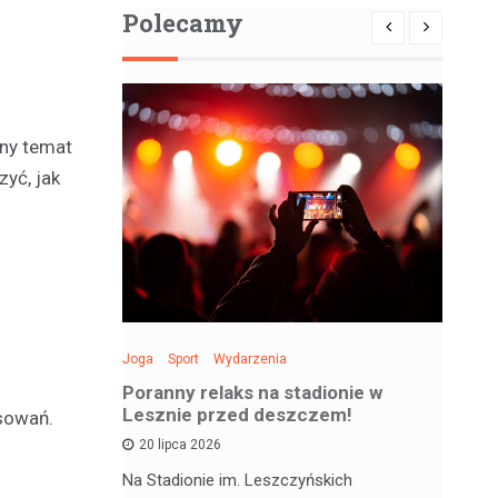
Polecamy
ny temat
zyć, jak
Joga
Sport
Wydarzenia
Spo
: Święto
Poranny relaks na stadionie w
Be
 sobotę!
Lesznie przed deszczem!
si
esowań.
20 lipca 2026
 deskorolce
Na Stadionie im. Leszczyńskich
Wa