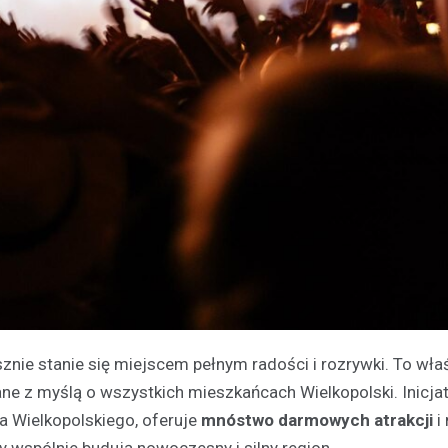
esznie stanie się miejscem pełnym radości i rozrywki. To wła
ne z myślą o wszystkich mieszkańcach Wielkopolski. Inicjat
 Wielkopolskiego, oferuje
mnóstwo darmowych atrakcji
i