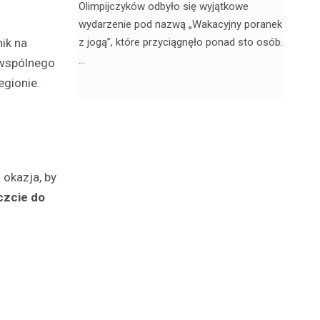
jątkowym
Olimpijczyków odbyło się wyjątkowe
en
, 20
wydarzenie pod nazwą „Wakacyjny poranek
w 
z jogą”, które przyciągnęło ponad sto osób.
sk
ik na
…
z wspólnego
egionie.
okazja, by
ączcie do