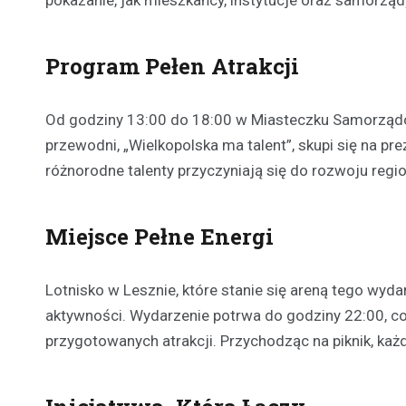
pokazanie, jak mieszkańcy, instytucje oraz samorząd
Program Pełen Atrakcji
Od godziny 13:00 do 18:00 w Miasteczku Samorządo
przewodni, „Wielkopolska ma talent”, skupi się na pre
różnorodne talenty przyczyniają się do rozwoju regi
Miejsce Pełne Energi
Lotnisko w Lesznie, które stanie się areną tego wyda
aktywności. Wydarzenie potrwa do godziny 22:00, c
przygotowanych atrakcji. Przychodząc na piknik, każd