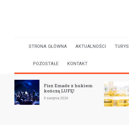
Skip
to
content
STRONA GŁÓWNA
AKTUALNOŚCI
TURY
POZOSTAŁE
KONTAKT
Nowocz
Fisz Emade z hukiem
AI i S
kończą LUFĘ!
nowy s
dostę
9 sierpnia 2026
8 sierpni