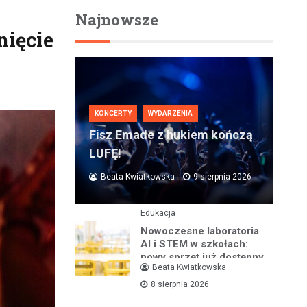
Najnowsze
nięcie
KONCERTY
WYDARZENIA
Fisz Emade z hukiem kończą
LUFĘ!
Beata Kwiatkowska
9 sierpnia 2026
Edukacja
Nowoczesne laboratoria
AI i STEM w szkołach:
nowy sprzęt już dostępny
Beata Kwiatkowska
8 sierpnia 2026