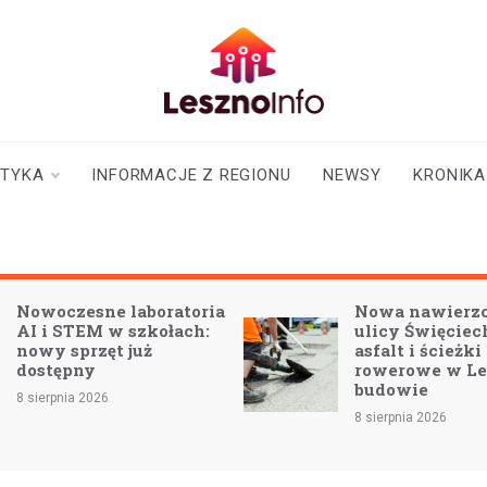
lesznoinfo.pl
wydarzenia |
informacje |
aktualności
STYKA
INFORMACJE Z REGIONU
NEWSY
KRONIKA
esne laboratoria
Nowa nawierzchnia na
TEM w szkołach:
ulicy Święciechowskiej
przęt już
asfalt i ścieżki
pny
rowerowe w Lesznie w
budowie
a 2026
8 sierpnia 2026