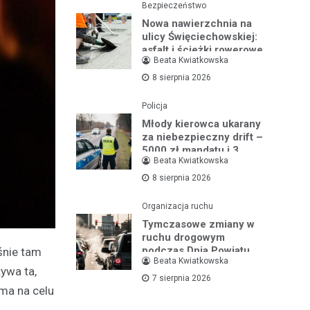
Bezpieczeństwo
Nowa nawierzchnia na
ulicy Święciechowskiej:
asfalt i ścieżki rowerowe
Beata Kwiatkowska
w Lesznie w budowie
8 sierpnia 2026
Policja
Młody kierowca ukarany
za niebezpieczny drift –
5000 zł mandatu i 3
Beata Kwiatkowska
miesiące bez prawa jazdy
8 sierpnia 2026
Organizacja ruchu
Tymczasowe zmiany w
ruchu drogowym
podczas Dnia Powiatu
śnie tam
Beata Kwiatkowska
Leszczyńskiego w
ywa ta,
Święciechowie
7 sierpnia 2026
 ma na celu