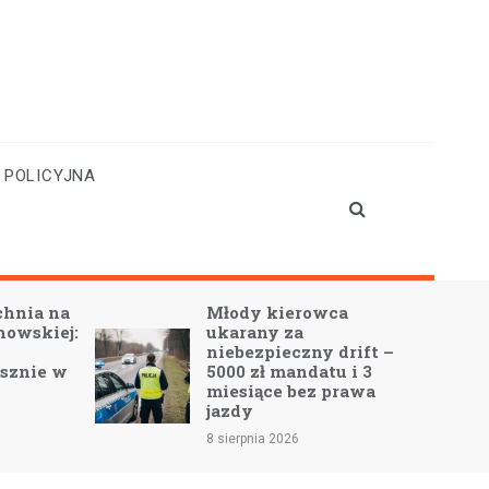
 POLICYJNA
Młody kierowca
T
:
ukarany za
r
niebezpieczny drift –
p
5000 zł mandatu i 3
L
miesiące bez prawa
Ś
jazdy
7 
8 sierpnia 2026