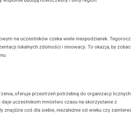
y wspólnie budują nowoczesny i silny region.
wym na uczestników czeka wiele niespodzianek. Tegorocz
zentacji lokalnych zdolności i innowacji. To okazja, by zobac
onu.
rzenia, oferuje przestrzeń potrzebną do organizacji licznych
Kultura
Sport
Wydarzenia
o daje uczestnikom mnóstwo czasu na skorzystanie z
Dzień Deskorolki w Lesznie
deski na Skateplazie już w
y znajdzie coś dla siebie, niezależnie od wieku czy zainter
18 czerwca 2026
Już niedługo miłośnicy jazdy na