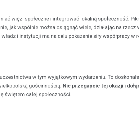
będą mogli uczestniczyć w wy
wydarzeniu. W najbliższą sobotę
czerwca, na Skateplazie w…
niać więzi społeczne i integrować lokalną społeczność. Pikn
anie, jak wspólnie można osiągnąć wiele, działając na rzec
władz i instytucji ma na celu pokazanie siły współpracy w r
 uczestnictwa w tym wyjątkowym wydarzeniu. To doskonała 
wielkopolską gościnnością.
Nie przegapcie tej okazji i doł
się świętem całej społeczności.