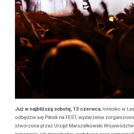
Już w najbliższą sobotę, 13 czerwca
, lotnisko w L
odbędzie się Piknik na FEST, wydarzenie zorganizowa
stworzona przez Urząd Marszałkowski Województwa