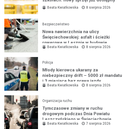
szkołach: nowy sprzęt już dostępny
Beata Kwiatkowska
8 sierpnia 2026
Bezpieczeństwo
Nowa nawierzchnia na ulicy
Święciechowskiej: asfalt i ścieżki
rowerowe w Lesznie w budowie
Beata Kwiatkowska
8 sierpnia 2026
Policja
Młody kierowca ukarany za
niebezpieczny drift – 5000 zł mandatu
i 3 miesiące bez prawa jazdy
Beata Kwiatkowska
8 sierpnia 2026
Organizacja ruchu
Tymczasowe zmiany w ruchu
drogowym podczas Dnia Powiatu
Leszczyńskiego w Święciechowie
Beata Kwiatkowska
7 sierpnia 2026