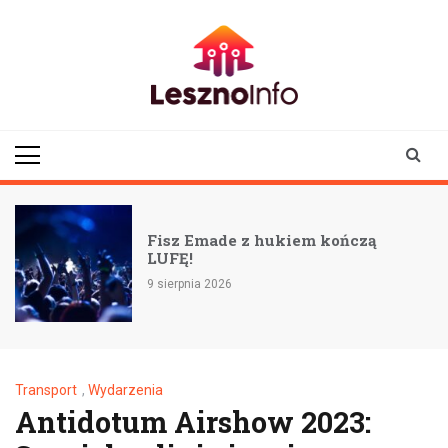
Skip
to
content
lesznoinfo.pl
wydarzenia |
informacje |
aktualności
Fisz Emade z hukiem kończą
LUFĘ!
9 sierpnia 2026
Transport
,
Wydarzenia
Antidotum Airshow 2023: