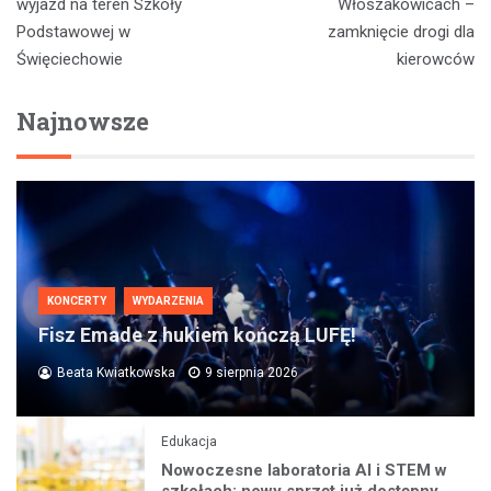
wpisu
wyjazd na teren Szkoły
Włoszakowicach –
Podstawowej w
zamknięcie drogi dla
Święciechowie
kierowców
Najnowsze
KONCERTY
WYDARZENIA
Fisz Emade z hukiem kończą LUFĘ!
Beata Kwiatkowska
9 sierpnia 2026
Edukacja
Nowoczesne laboratoria AI i STEM w