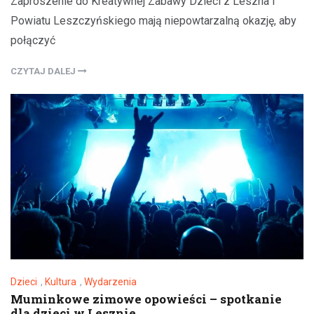
Zaproszenie do Kreatywnej Zabawy Dzieci z Leszna i
Powiatu Leszczyńskiego mają niepowtarzalną okazję, aby
połączyć
CZYTAJ DALEJ
Dzieci
,
Kultura
,
Wydarzenia
Muminkowe zimowe opowieści – spotkanie
dla dzieci w Lesznie