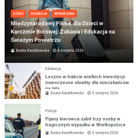
DZIECI
EDUKACJA
WYDARZENIA
Międzynarodowy Piknik dla Dzieci w
Karczmie Borowej: Zabawa i Edukacja na
Świeżym Powietrzu
Beata Kwiatkowska
6 sierpnia 2026
Edukacja
Leszno w trakcie wielkich inwestycji:
nowoczesne obiekty dla mieszkańców
na lata
Beata Kwiatkowska
5 sierpnia 2026
Policja
Pijany kierowca zabił trzy osoby w
tragicznym wypadku w Wielkopolsce
Beata Kwiatkowska
5 sierpnia 2026