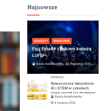
Najnowsze
KONCERTY
WYDARZENIA
Fisz Emade z hukiem kończą
LUFĘ!
Beata Kwiatkowska
9 sierpnia 2026
Edukacja
Nowoczesne laboratoria
AI i STEM w szkołach:
nowy sprzęt już dostępny
Beata Kwiatkowska
8 sierpnia 2026