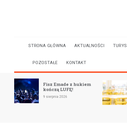
Skip
to
content
STRONA GŁÓWNA
AKTUALNOŚCI
TURY
POZOSTAŁE
KONTAKT
Nowoczesne laborator
Emade z hukiem
AI i STEM w szkołach:
ą LUFĘ!
nowy sprzęt już
dostępny
nia 2026
8 sierpnia 2026