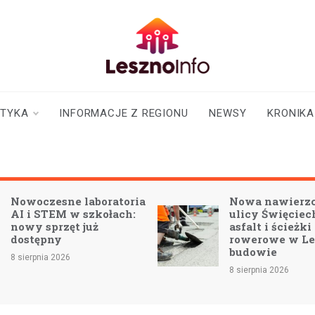
lesznoinfo.pl
wydarzenia |
informacje |
aktualności
STYKA
INFORMACJE Z REGIONU
NEWSY
KRONIKA
ia
Nowa nawierzchnia na
ulicy Święciechowskiej:
asfalt i ścieżki
rowerowe w Lesznie w
budowie
8 sierpnia 2026
8