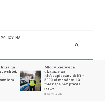
 POLICYJNA
Młody kierowca
Tymczasowe zmi
ukarany za
ruchu drogowym
niebezpieczny drift –
podczas Dnia Pow
5000 zł mandatu i 3
Leszczyńskiego 
miesiące bez prawa
Święciechowie
jazdy
7 sierpnia 2026
 sierpnia 2026