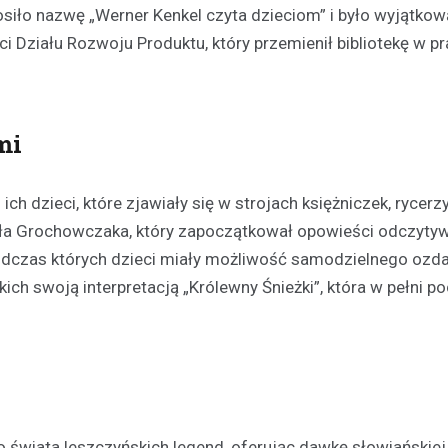
osiło nazwę „Werner Kenkel czyta dzieciom” i było wyjątkow
ści Działu Rozwoju Produktu, który przemienił bibliotekę w 
mi
h dzieci, które zjawiały się w strojach księżniczek, rycerzy
fała Grochowczaka, który zapoczątkował opowieści odczyty
podczas których dzieci miały możliwość samodzielnego ozda
ch swoją interpretacją „Królewny Śnieżki”, która w pełni p
Kultura
Sport
Wydarzenia
Dzień Deskorolki w Lesznie
deski na Skateplazie już w
18 czerwca 2026
Już niedługo miłośnicy jazdy na
 świata leszczyńskich legend, oferując dawkę słowiańskiej