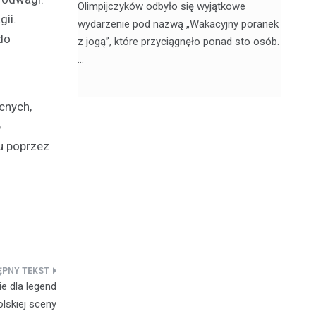
jątkowym
Olimpijczyków odbyło się wyjątkowe
en
ii.
, 20
wydarzenie pod nazwą „Wakacyjny poranek
w 
do
z jogą”, które przyciągnęło ponad sto osób.
sk
…
cnych,
b
ju poprzez
 dla legend
olskiej sceny