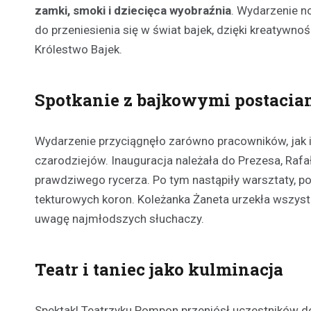
zamki, smoki i dziecięca wyobraźnia
. Wydarzenie n
do przeniesienia się w świat bajek, dzięki kreatywno
Królestwo Bajek.
Spotkanie z bajkowymi postacia
Wydarzenie przyciągnęło zarówno pracowników, jak i ic
czarodziejów. Inauguracja należała do Prezesa, Ra
prawdziwego rycerza. Po tym nastąpiły warsztaty, 
tekturowych koron. Koleżanka Żaneta urzekła wszystki
uwagę najmłodszych słuchaczy.
Teatr i taniec jako kulminacja
Spektakl Teatrzyku Pompon przeniósł uczestników do