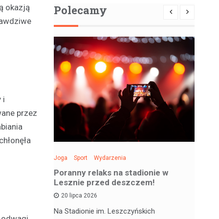
ą okazją
Polecamy
prawdziwe
 i
wane przez
biania
ochłonęła
Joga
Sport
Wydarzenia
Spo
: Święto
Poranny relaks na stadionie w
Be
 sobotę!
Lesznie przed deszczem!
si
20 lipca 2026
 deskorolce
Na Stadionie im. Leszczyńskich
Wa
 odwagi.