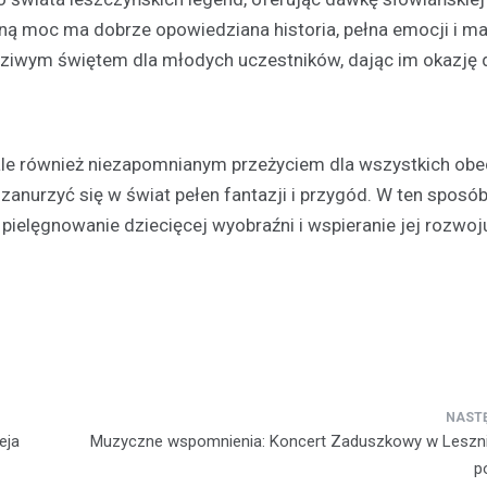
będą mogli uczestniczyć w wy
ną moc ma dobrze opowiedziana historia, pełna emocji i mag
wydarzeniu. W najbliższą sobotę
dziwym świętem dla młodych uczestników, dając im okazję 
czerwca, na Skateplazie w…
y, ale również niezapomnianym przeżyciem dla wszystkich obe
zanurzyć się w świat pełen fantazji i przygód. W ten sposó
 pielęgnowanie dziecięcej wyobraźni i wspieranie jej rozwo
eja
Muzyczne wspomnienia: Koncert Zaduszkowy w Lesznie
p