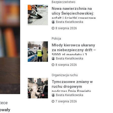
Bezpieczeństwo
Nowa nawierzchnia na
ulicy Święciechowskiej:
asfalt i ścieżki rowerowe
Beata Kwiatkowska
w Lesznie w budowie
8 sierpnia 2026
Policja
Młody kierowca ukarany
za niebezpieczny drift –
5000 zł mandatu i 3
Beata Kwiatkowska
miesiące bez prawa jazdy
8 sierpnia 2026
Organizacja ruchu
Tymczasowe zmiany w
ruchu drogowym
podczas Dnia Powiatu
Beata Kwiatkowska
Leszczyńskiego w
Święciechowie
7 sierpnia 2026
otece
owały