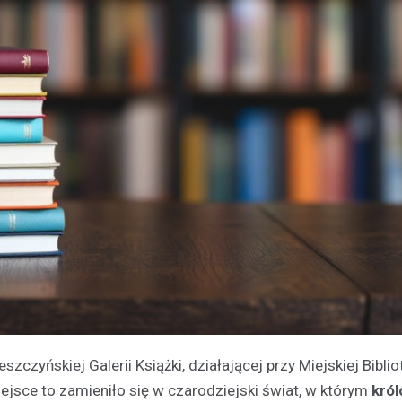
czyńskiej Galerii Książki, działającej przy Miejskiej Bibli
ejsce to zamieniło się w czarodziejski świat, w którym
król