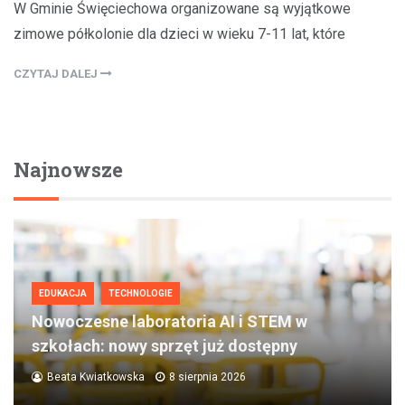
W Gminie Święciechowa organizowane są wyjątkowe
zimowe półkolonie dla dzieci w wieku 7-11 lat, które
CZYTAJ DALEJ
Najnowsze
EDUKACJA
TECHNOLOGIE
Nowoczesne laboratoria AI i STEM w
szkołach: nowy sprzęt już dostępny
Beata Kwiatkowska
8 sierpnia 2026