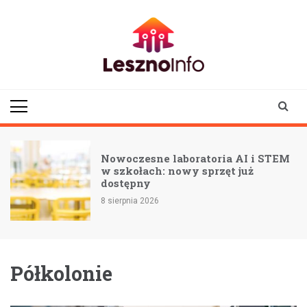
Skip
to
content
lesznoinfo.pl
wydarzenia |
informacje |
aktualności
Nowoczesne laboratoria AI i STEM
w szkołach: nowy sprzęt już
ą
dostępny
8 sierpnia 2026
Półkolonie