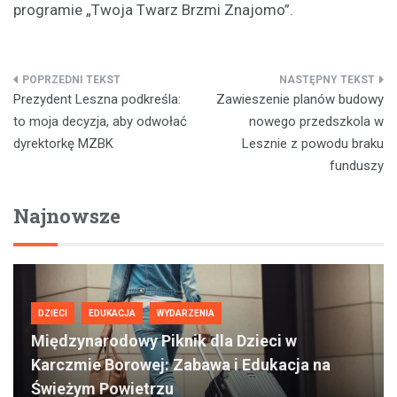
programie „Twoja Twarz Brzmi Znajomo”.
Nawigacja
Prezydent Leszna podkreśla:
Zawieszenie planów budowy
wpisu
to moja decyzja, aby odwołać
nowego przedszkola w
dyrektorkę MZBK
Lesznie z powodu braku
funduszy
Najnowsze
DZIECI
EDUKACJA
WYDARZENIA
Międzynarodowy Piknik dla Dzieci w
Karczmie Borowej: Zabawa i Edukacja na
Świeżym Powietrzu