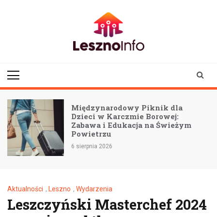
Skip
to
content
lesznoinfo.pl
wydarzenia |
informacje |
aktualności
Międzynarodowy Piknik dla
:
Dzieci w Karczmie Borowej:
Zabawa i Edukacja na Świeżym
Powietrzu
6 sierpnia 2026
Aktualności
,
Leszno
,
Wydarzenia
Leszczyński Masterchef 2024