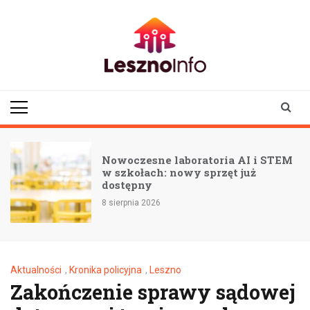
Skip
to
content
lesznoinfo.pl
wydarzenia |
informacje |
aktualności
Nowoczesne laboratoria AI i STEM
w szkołach: nowy sprzęt już
ą
dostępny
8 sierpnia 2026
Aktualności
,
Kronika policyjna
,
Leszno
Zakończenie sprawy sądowej