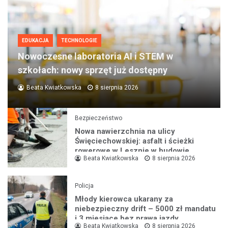
EDUKACJA
TECHNOLOGIE
Nowoczesne laboratoria AI i STEM w
szkołach: nowy sprzęt już dostępny
Beata Kwiatkowska
8 sierpnia 2026
Bezpieczeństwo
Nowa nawierzchnia na ulicy
Święciechowskiej: asfalt i ścieżki
rowerowe w Lesznie w budowie
Beata Kwiatkowska
8 sierpnia 2026
Policja
Młody kierowca ukarany za
niebezpieczny drift – 5000 zł mandatu
i 3 miesiące bez prawa jazdy
Beata Kwiatkowska
8 sierpnia 2026