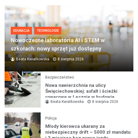
EDUKACJA
TECHNOLOGIE
Nowoczesne laboratoria AI i STEM w
szkołach: nowy sprzęt już dostępny
Beata Kwiatkowska
8 sierpnia 2026
Bezpieczeństwo
Nowa nawierzchnia na ulicy
Święciechowskiej: asfalt i ścieżki
rowerowe w Lesznie w budowie
Beata Kwiatkowska
8 sierpnia 2026
Policja
Młody kierowca ukarany za
niebezpieczny drift – 5000 zł mandatu