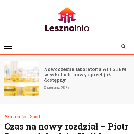
Skip
to
content
lesznoinfo.pl
wydarzenia |
informacje |
aktualności
Nowoczesne laboratoria AI i STEM
w szkołach: nowy sprzęt już
ą
dostępny
8 sierpnia 2026
Aktualności
,
Sport
Czas na nowy rozdział – Piotr