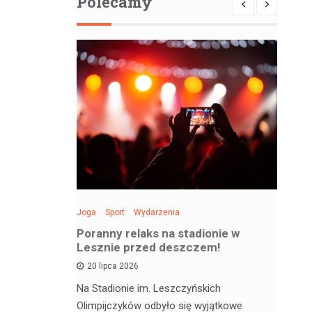
Polecamy
Joga
Sport
Wydarzenia
Spo
: Święto
Poranny relaks na stadionie w
Be
 sobotę!
Lesznie przed deszczem!
si
20 lipca 2026
 deskorolce
Na Stadionie im. Leszczyńskich
Wa
jątkowym
Olimpijczyków odbyło się wyjątkowe
en