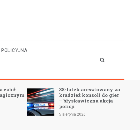
 POLICYJNA
a zabił
38-latek aresztowany za
ragicznym
kradzież konsoli do gier
– błyskawiczna akcja
policji
5 sierpnia 2026