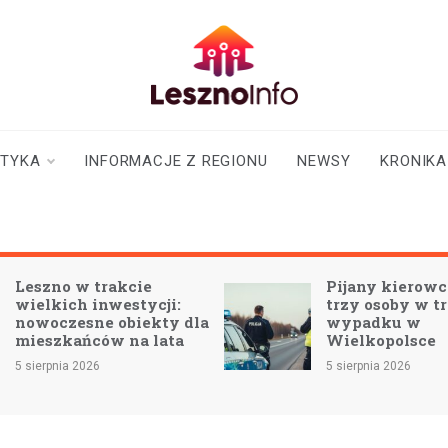
lesznoinfo.pl
wydarzenia |
informacje |
aktualności
STYKA
INFORMACJE Z REGIONU
NEWSY
KRONIKA
Leszno w trakcie
Pijany kierowc
wielkich inwestycji:
trzy osoby w t
nowoczesne obiekty dla
wypadku w
mieszkańców na lata
Wielkopolsce
5 sierpnia 2026
5 sierpnia 2026