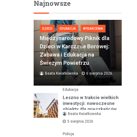
Najnowsze
DZIECI
EDUKACJA
WYDARZENIA
Międzynarodowy Piknik dla
Dzieci w Karczmie Borowej:
Zabawa i Edukacja na
Świeżym Powietrzu
Beata Kwiatkowska
6 sierpnia 2026
Edukacja
Leszno w trakcie wielkich
inwestycji: nowoczesne
obiekty dla mieszkańców
Beata Kwiatkowska
na lata
5 sierpnia 2026
Policja