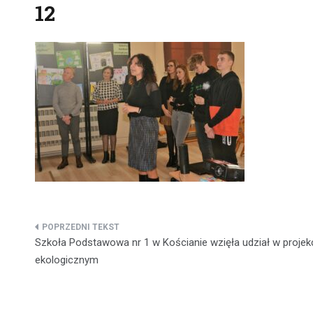
12
Nawigacja
Szkoła Podstawowa nr 1 w Kościanie wzięła udział w projek
wpisu
ekologicznym