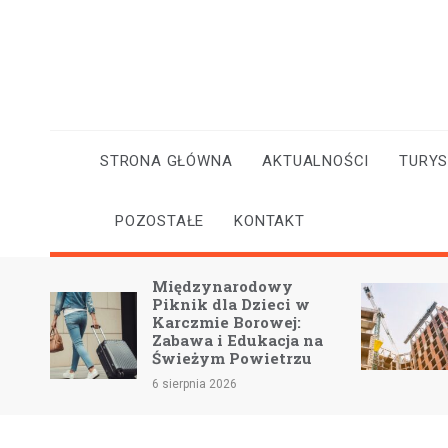
Skip
to
content
STRONA GŁÓWNA
AKTUALNOŚCI
TURY
POZOSTAŁE
KONTAKT
y z
Międzynarodowy
Piknik dla Dzieci w
Karczmie Borowej:
Zabawa i Edukacja na
Świeżym Powietrzu
6 sierpnia 2026