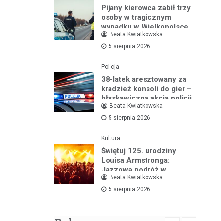
Pijany kierowca zabił trzy
osoby w tragicznym
wypadku w Wielkopolsce
Beata Kwiatkowska
5 sierpnia 2026
Policja
38-latek aresztowany za
kradzież konsoli do gier –
błyskawiczna akcja policji
Beata Kwiatkowska
5 sierpnia 2026
Kultura
Świętuj 125. urodziny
Louisa Armstronga:
Jazzowa podróż w
Beata Kwiatkowska
Bibliotece Jazzu
5 sierpnia 2026