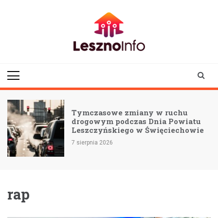
Skip
to
content
lesznoinfo.pl
wydarzenia |
informacje |
aktualności
Tymczasowe zmiany w ruchu
drogowym podczas Dnia Powiatu
Leszczyńskiego w Święciechowie
7 sierpnia 2026
rap