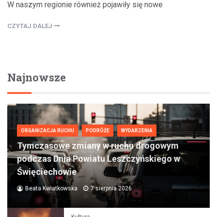
W naszym regionie również pojawiły się nowe
CZYTAJ DALEJ
Najnowsze
ORGANIZACJA RUCHU
PODRÓŻE
WYDARZENIA
Tymczasowe zmiany w ruchu drogowym
podczas Dnia Powiatu Leszczyńskiego w
Święciechowie
Beata Kwiatkowska
7 sierpnia 2026