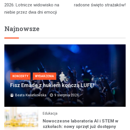
wpisu
2026: Lotnicze widowisko na
radosne święto strażaków!
niebie przez dwa dni emocji
Najnowsze
KONCERTY
WYDARZENIA
Fisz Emade z hukiem kończą LUFĘ!
Beata Kwiatkowska
9 sierpnia 2026
Edukacja
Nowoczesne laboratoria AI i STEM w
szkołach: nowy sprzęt już dostępny