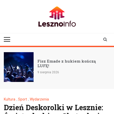
Skip
to
content
lesznoinfo.pl
wydarzenia |
informacje |
aktualności
Fisz Emade z hukiem kończą
LUFĘ!
9 sierpnia 2026
8
Kultura
,
Sport
,
Wydarzenia
Dzień Deskorolki w Lesznie: