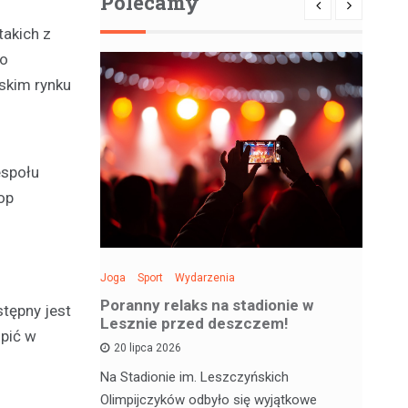
Polecamy
takich z
go
ńskim rynku
espołu
op
Joga
Sport
Wydarzenia
Spo
: Święto
Poranny relaks na stadionie w
Be
stępny jest
 sobotę!
Lesznie przed deszczem!
si
upić w
20 lipca 2026
 deskorolce
Na Stadionie im. Leszczyńskich
Wa
jątkowym
Olimpijczyków odbyło się wyjątkowe
en