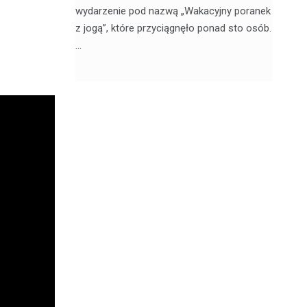
, 20
wydarzenie pod nazwą „Wakacyjny poranek
w 
z jogą”, które przyciągnęło ponad sto osób.
sk
…