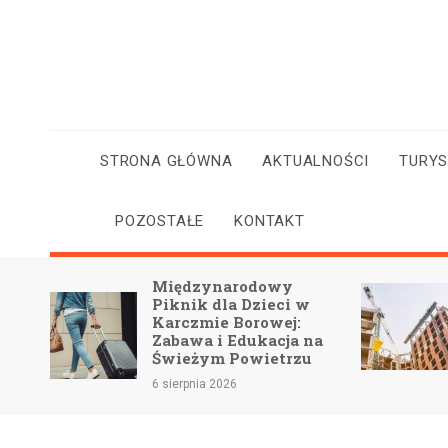
Skip
to
content
STRONA GŁÓWNA
AKTUALNOŚCI
TURY
POZOSTAŁE
KONTAKT
ędzynarodowy
Leszno w trakcie
nik dla Dzieci w
wielkich inwestycji
czmie Borowej:
nowoczesne obiekty
awa i Edukacja na
mieszkańców na lat
ieżym Powietrzu
5 sierpnia 2026
erpnia 2026