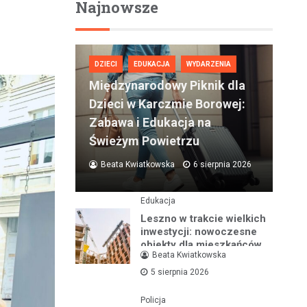
Najnowsze
DZIECI
EDUKACJA
WYDARZENIA
Międzynarodowy Piknik dla
Dzieci w Karczmie Borowej:
Zabawa i Edukacja na
Świeżym Powietrzu
Beata Kwiatkowska
6 sierpnia 2026
Edukacja
Leszno w trakcie wielkich
inwestycji: nowoczesne
obiekty dla mieszkańców
Beata Kwiatkowska
na lata
5 sierpnia 2026
Policja