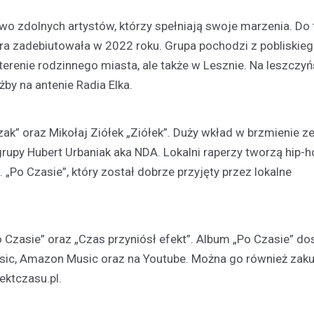
 zdolnych artystów, którzy spełniają swoje marzenia. Do 
ra zadebiutowała w 2022 roku. Grupa pochodzi z pobliskie
terenie rodzinnego miasta, ale także w Lesznie. Na leszczy
y na antenie Radia Elka.
k” oraz Mikołaj Ziółek „Ziółek”. Duży wkład w brzmienie z
rupy Hubert Urbaniak aka NDA. Lokalni raperzy tworzą hip-h
 „Po Czasie”, który został dobrze przyjęty przez lokalne
Kultura
Sport
Wydarzenia
Dzień Deskorolki w Lesznie
Czasie” oraz „Czas przyniósł efekt”. Album „Po Czasie” do
deski na Skateplazie już w
usic, Amazon Music oraz na Youtube. Można go również zak
18 czerwca 2026
ektczasu.pl.
Już niedługo miłośnicy jazdy na
będą mogli uczestniczyć w wy