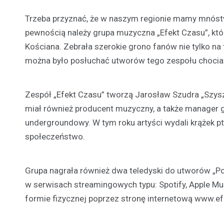
Trzeba przyznać, że w naszym regionie mamy mnóstwo
pewnością należy grupa muzyczna „Efekt Czasu”, któ
Kościana. Zebrała szerokie grono fanów nie tylko na 
można było posłuchać utworów tego zespołu chociażb
Zespół „Efekt Czasu” tworzą Jarosław Szudra „Szysza
miał również producent muzyczny, a także manager g
undergroundowy. W tym roku artyści wydali krążek pt.
społeczeństwo.
Grupa nagrała również dwa teledyski do utworów „Po 
w serwisach streamingowych typu: Spotify, Apple M
formie fizycznej poprzez stronę internetową www.ef