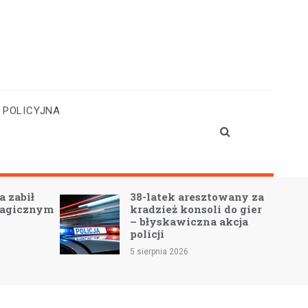
 POLICYJNA
38-latek aresztowany za
Świętuj 125. ur
kradzież konsoli do gier
Louisa Armstro
– błyskawiczna akcja
Jazzowa podró
policji
Bibliotece Jazz
5 sierpnia 2026
5 sierpnia 2026