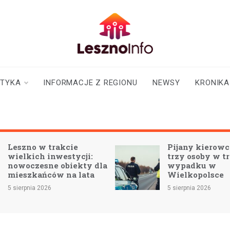
lesznoinfo.pl
wydarzenia |
informacje |
aktualności
STYKA
INFORMACJE Z REGIONU
NEWSY
KRONIKA
Pijany kierowca zabił
:
trzy osoby w tragicznym
 dla
wypadku w
a
Wielkopolsce
5 sierpnia 2026