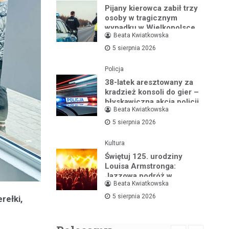
Pijany kierowca zabił trzy
osoby w tragicznym
wypadku w Wielkopolsce
Beata Kwiatkowska
5 sierpnia 2026
Policja
38-latek aresztowany za
kradzież konsoli do gier –
błyskawiczna akcja policji
Beata Kwiatkowska
5 sierpnia 2026
Kultura
Świętuj 125. urodziny
Louisa Armstronga:
Jazzowa podróż w
Beata Kwiatkowska
Bibliotece Jazzu
5 sierpnia 2026
rełki,