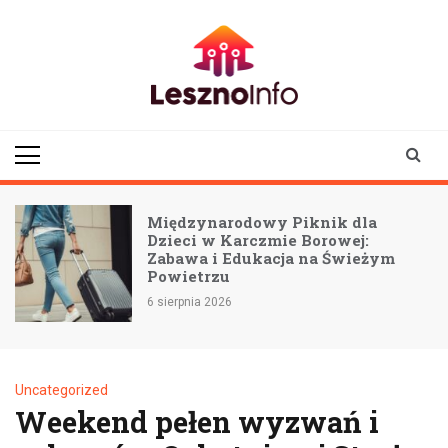
Skip
to
content
lesznoinfo.pl
wydarzenia |
informacje |
aktualności
Międzynarodowy Piknik dla
Dzieci w Karczmie Borowej:
Zabawa i Edukacja na Świeżym
Powietrzu
6 sierpnia 2026
Uncategorized
Weekend pełen wyzwań i