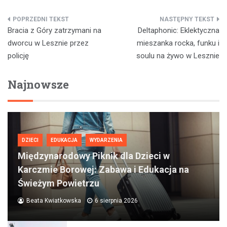
Nawigacja
Bracia z Góry zatrzymani na
Deltaphonic: Eklektyczna
wpisu
dworcu w Lesznie przez
mieszanka rocka, funku i
policję
soulu na żywo w Lesznie
Najnowsze
DZIECI
EDUKACJA
WYDARZENIA
Międzynarodowy Piknik dla Dzieci w
Karczmie Borowej: Zabawa i Edukacja na
Świeżym Powietrzu
Beata Kwiatkowska
6 sierpnia 2026