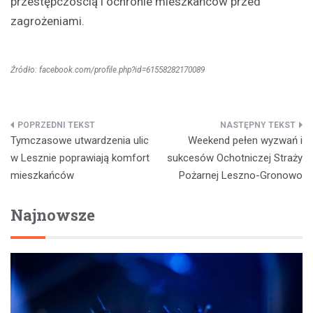
przestępczością i ochronie mieszkańców przed
zagrożeniami.
Źródło: facebook.com/profile.php?id=61558282170089
Nawigacja
Tymczasowe utwardzenia ulic
Weekend pełen wyzwań i
wpisu
w Lesznie poprawiają komfort
sukcesów Ochotniczej Straży
mieszkańców
Pożarnej Leszno-Gronowo
Najnowsze