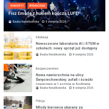
KONCERTY
WYDARZENIA
Fisz Emade z hukiem kończą LUFĘ!
Beata Kwiatkowska
9 sierpnia 2026
Edukacja
Nowoczesne laboratoria AI i STEM w
szkołach: nowy sprzęt już dostępny
Beata Kwiatkowska
8 sierpnia 2026
Bezpieczeństwo
Nowa nawierzchnia na ulicy
Święciechowskiej: asfalt i ścieżki
rowerowe w Lesznie w budowie
Beata Kwiatkowska
8 sierpnia 2026
Policja
Młody kierowca ukarany za