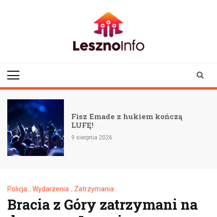
Skip
to
content
lesznoinfo.pl
wydarzenia |
informacje |
aktualności
Fisz Emade z hukiem kończą
LUFĘ!
9 sierpnia 2026
Policja
,
Wydarzenia
,
Zatrzymania
Bracia z Góry zatrzymani na