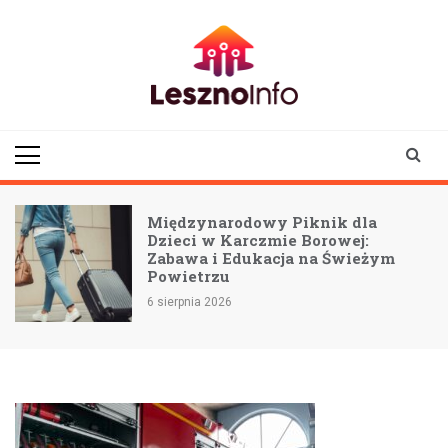
Skip
to
content
lesznoinfo.pl
wydarzenia |
informacje |
aktualności
Międzynarodowy Piknik dla
:
Dzieci w Karczmie Borowej:
Zabawa i Edukacja na Świeżym
Powietrzu
6 sierpnia 2026