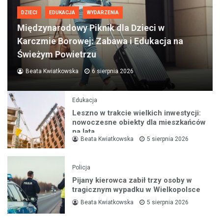
DZIECI
EDUKACJA
WYDARZENIA
Międzynarodowy Piknik dla Dzieci w
Karczmie Borowej: Zabawa i Edukacja na
Świeżym Powietrzu
Beata Kwiatkowska
6 sierpnia 2026
Edukacja
Leszno w trakcie wielkich inwestycji:
nowoczesne obiekty dla mieszkańców
na lata
Beata Kwiatkowska
5 sierpnia 2026
Policja
Pijany kierowca zabił trzy osoby w
tragicznym wypadku w Wielkopolsce
Beata Kwiatkowska
5 sierpnia 2026