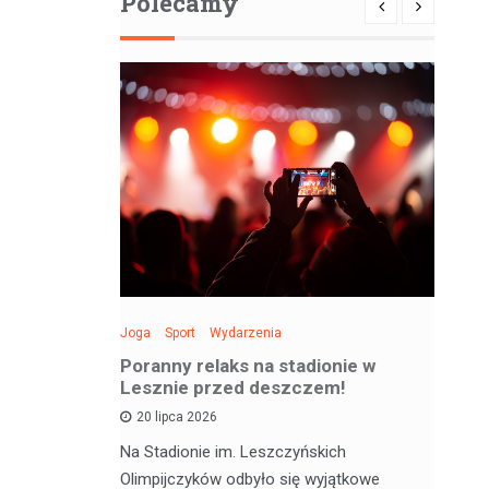
Polecamy
Joga
Sport
Wydarzenia
Spo
: Święto
Poranny relaks na stadionie w
Be
 sobotę!
Lesznie przed deszczem!
si
20 lipca 2026
 deskorolce
Na Stadionie im. Leszczyńskich
Wa
jątkowym
Olimpijczyków odbyło się wyjątkowe
en