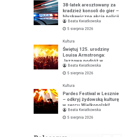
38-latek aresztowany za
kradzież konsoli do gier –
błyskawiczna akcja policji
Beata Kwiatkowska
5 sierpnia 2026
Kultura
Świętuj 125. urodziny
Louisa Armstronga:
Jazzowa podróż w
Beata Kwiatkowska
Bibliotece Jazzu
5 sierpnia 2026
Kultura
Pardes Festival w Lesznie
– odkryj żydowską kulturę
w sercu Wielkopolski!
Beata Kwiatkowska
5 sierpnia 2026