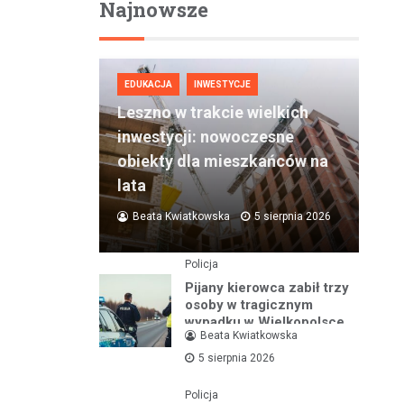
Najnowsze
EDUKACJA
INWESTYCJE
Leszno w trakcie wielkich
inwestycji: nowoczesne
obiekty dla mieszkańców na
lata
Beata Kwiatkowska
5 sierpnia 2026
Policja
Pijany kierowca zabił trzy
osoby w tragicznym
wypadku w Wielkopolsce
Beata Kwiatkowska
5 sierpnia 2026
Policja