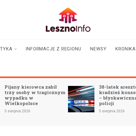
lesznoinfo.pl
wydarzenia |
informacje |
aktualności
STYKA
INFORMACJE Z REGIONU
NEWSY
KRONIKA
Pijany kierowca zabił
38-latek aresz
trzy osoby w tragicznym
kradzież konsol
wypadku w
– błyskawiczna
Wielkopolsce
policji
5 sierpnia 2026
5 sierpnia 2026