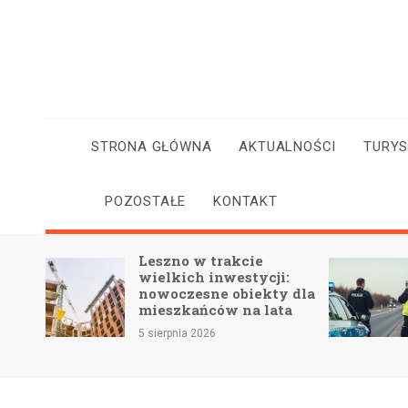
Skip
to
content
STRONA GŁÓWNA
AKTUALNOŚCI
TURY
POZOSTAŁE
KONTAKT
e w
Leszno w trakcie
wia
wielkich inwestycji:
nowoczesne obiekty dla
mieszkańców na lata
5 sierpnia 2026