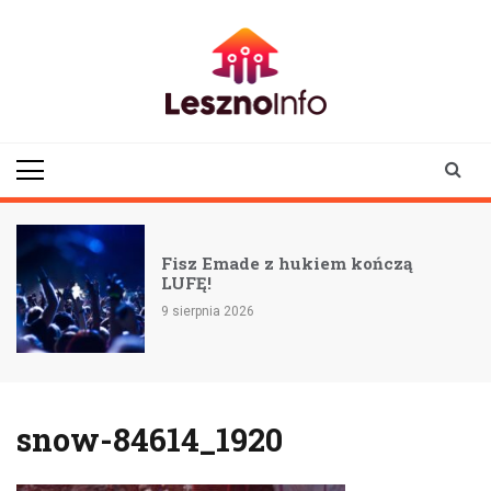
Skip
to
content
lesznoinfo.pl
wydarzenia |
informacje |
aktualności
Fisz Emade z hukiem kończą
LUFĘ!
9 sierpnia 2026
snow-84614_1920