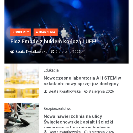
KONCERTY
WYDARZENIA
Fisz Emade z hukiem kończą LUFĘ!
Beata Kwiatkowska
9 sierpnia 2026
Edukacja
Nowoczesne laboratoria AI i STEM w
szkołach: nowy sprzęt już dostępny
Beata Kwiatkowska
8 sierpnia 2026
Bezpieczeństwo
Nowa nawierzchnia na ulicy
Święciechowskiej: asfalt i ścieżki
rowerowe w Lesznie w budowie
Beata Kwiatkowska
8 sierpnia 2026