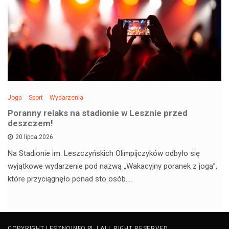
Joga
Sport
Wydarzenia
Poranny relaks na stadionie w Lesznie przed
deszczem!
20 lipca 2026
Na Stadionie im. Leszczyńskich Olimpijczyków odbyło się
wyjątkowe wydarzenie pod nazwą „Wakacyjny poranek z jogą”,
które przyciągnęło ponad sto osób.…
COPYRIGHT LESZNOINFO.PL | ALL RIGHT RESERVED