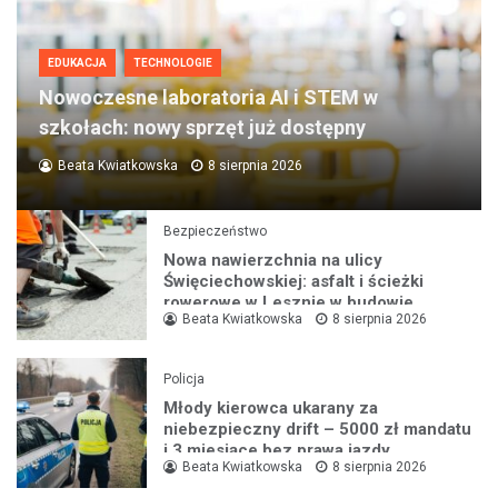
EDUKACJA
TECHNOLOGIE
Nowoczesne laboratoria AI i STEM w
szkołach: nowy sprzęt już dostępny
Beata Kwiatkowska
8 sierpnia 2026
Bezpieczeństwo
Nowa nawierzchnia na ulicy
Święciechowskiej: asfalt i ścieżki
rowerowe w Lesznie w budowie
Beata Kwiatkowska
8 sierpnia 2026
Policja
Młody kierowca ukarany za
niebezpieczny drift – 5000 zł mandatu
i 3 miesiące bez prawa jazdy
Beata Kwiatkowska
8 sierpnia 2026