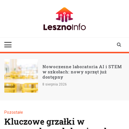
Skip
to
content
lesznoinfo.pl
wydarzenia |
informacje |
aktualności
Nowoczesne laboratoria AI i STEM
Nowa
w szkołach: nowy sprzęt już
Świę
dostępny
rowe
 sierpnia 2026
8 sier
Pozostałe
Kluczowe grzałki w