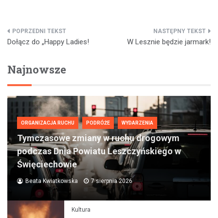
Nawigacja
Dołącz do „Happy Ladies!
W Lesznie będzie jarmark!
wpisu
Najnowsze
ORGANIZACJA RUCHU
PODRÓŻE
WYDARZENIA
Tymczasowe zmiany w ruchu drogowym
podczas Dnia Powiatu Leszczyńskiego w
Święciechowie
Beata Kwiatkowska
7 sierpnia 2026
Kultura