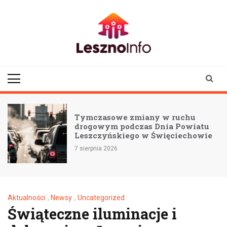
Skip
to
content
lesznoinfo.pl
wydarzenia |
informacje |
aktualności
Tymczasowe zmiany w ruchu
drogowym podczas Dnia Powiatu
Leszczyńskiego w Święciechowie
7 sierpnia 2026
Aktualności
,
Newsy
,
Uncategorized
Świąteczne iluminacje i