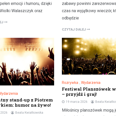
pełen emocji i humoru, dzięki
zabawy powinni zarezerwowa
iolki Walaszczyk oraz
czas na wyjątkowy wieczór, k
odbędzie
LEJ
CZYTAJ DALEJ
Rozrywka
,
Wydarzenia
Festiwal Planszówek w
– przyjdź i graj!
Wydarzenia
ntny stand-up z Piotrem
19 marca 2026
Beata Kwiatk
ykiem: humor na żywo!
Miłośnicy planszówek mogą j
a 2026
Beata Kwiatkowska