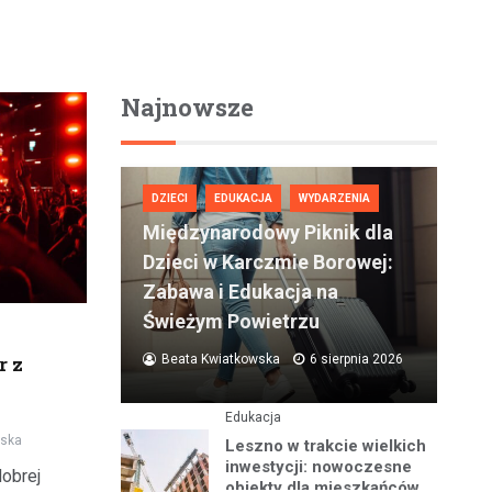
Najnowsze
DZIECI
EDUKACJA
WYDARZENIA
Międzynarodowy Piknik dla
Dzieci w Karczmie Borowej:
Zabawa i Edukacja na
Świeżym Powietrzu
Beata Kwiatkowska
6 sierpnia 2026
r z
Edukacja
wska
Leszno w trakcie wielkich
inwestycji: nowoczesne
obrej
obiekty dla mieszkańców