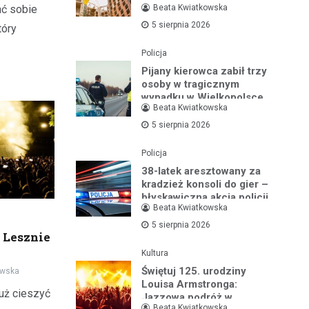
Beata Kwiatkowska
ć sobie
na lata
5 sierpnia 2026
tóry
Policja
Pijany kierowca zabił trzy
osoby w tragicznym
wypadku w Wielkopolsce
Beata Kwiatkowska
5 sierpnia 2026
Policja
38-latek aresztowany za
kradzież konsoli do gier –
błyskawiczna akcja policji
Beata Kwiatkowska
5 sierpnia 2026
 Lesznie
Kultura
Świętuj 125. urodziny
owska
Louisa Armstronga:
uż cieszyć
Jazzowa podróż w
Beata Kwiatkowska