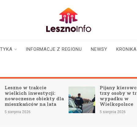
lesznoinfo.pl
wydarzenia |
informacje |
aktualności
STYKA
INFORMACJE Z REGIONU
NEWSY
KRONIKA
Pijany kierowca zabił
38
trzy osoby w tragicznym
kr
wypadku w
– 
Wielkopolsce
pol
5 sierpnia 2026
5 si