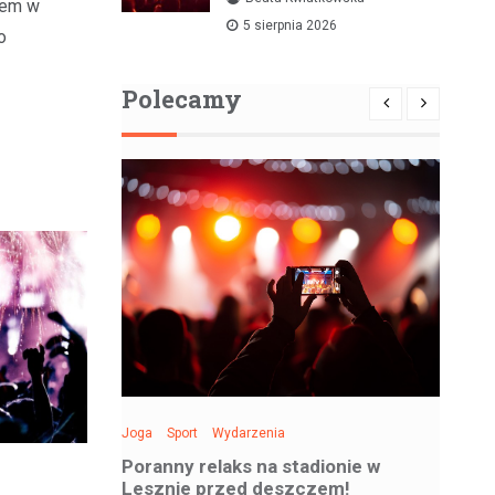
Bibliotece Jazzu
iem w
5 sierpnia 2026
o
Polecamy
Joga
Sport
Wydarzenia
Spo
: Święto
Poranny relaks na stadionie w
Be
 sobotę!
Lesznie przed deszczem!
si