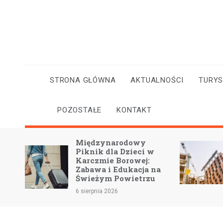
Skip
to
content
STRONA GŁÓWNA
AKTUALNOŚCI
TURY
POZOSTAŁE
KONTAKT
ynarodowy
Leszno w trakcie
dla Dzieci w
wielkich inwestycji:
ie Borowej:
nowoczesne obiekty dla
i Edukacja na
mieszkańców na lata
m Powietrzu
5 sierpnia 2026
 2026