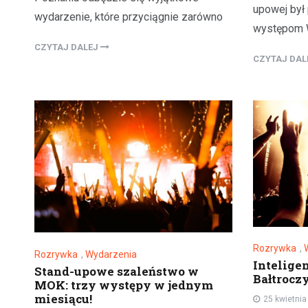
upowej był 
wydarzenie, które przyciągnie zarówno
występom W
CZYTAJ DALEJ
CZYTAJ DA
Rozrywka
,
Rozrywka
,
Wydarzenia
Intelige
Stand-upowe szaleństwo w
Bałtrocz
MOK: trzy występy w jednym
miesiącu!
25 kwietni