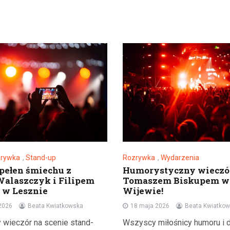
zrywka
,
Stand-up
Rozrywka
,
Wydarzenia
pełen śmiechu z
Humorystyczny wieczó
alaszczyk i Filipem
Tomaszem Biskupem w
 w Lesznie
Wijewie!
2026
Beata Kwiatkowska
18 maja 2026
Beata Kwiatko
 wieczór na scenie stand-
Wszyscy miłośnicy humoru i d