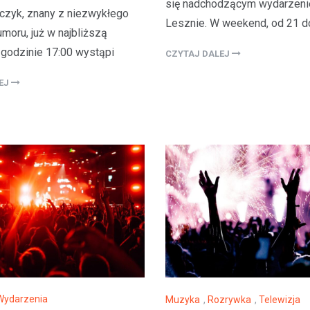
się nadchodzącym wydarzen
oczyk, znany z niezwykłego
Lesznie. W weekend, od 21 d
moru, już w najbliższą
 godzinie 17:00 wystąpi
CZYTAJ DALEJ
LEJ
Kultura
Sport
Wydarzenia
Dzień Deskorolki w Lesznie
Wydarzenia
Muzyka
,
Rozrywka
,
Telewizja
deski na Skateplazie już w