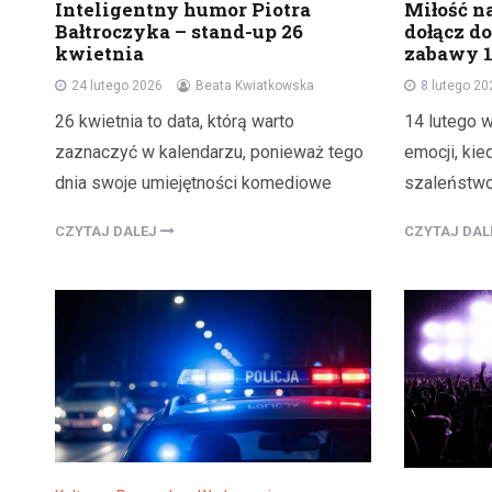
Inteligentny humor Piotra
Miłość n
Bałtroczyka – stand-up 26
dołącz d
kwietnia
zabawy 1
24 lutego 2026
Beata Kwiatkowska
8 lutego 20
26 kwietnia to data, którą warto
14 lutego 
zaznaczyć w kalendarzu, ponieważ tego
emocji, kie
dnia swoje umiejętności komediowe
szaleństwo
CZYTAJ DALEJ
CZYTAJ DA