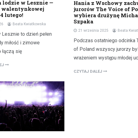
a lodzie w Lesznie —
Hania z Wschowy zach
18 czerwca 2026
o walentynkowej
jurorów The Voice of Po
4 lutego!
wybiera drużynę Micha
Już niedługo miłośnicy jazdy na
Szpaka
będą mogli uczestniczyć w wy
26
Beata Kwiatkowska
21 września 2025
Beata Kwia
wydarzeniu. W najbliższą sobotę
w Lesznie to dzień pełen
czerwca, na Skateplazie w…
Podczas ostatniego odcinka 
dy miłość i zimowe
of Poland wszyscy jurorzy by
 łączą się
wrażeniem występu młodej uc
LEJ
CZYTAJ DALEJ