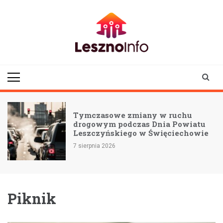
Skip
to
content
lesznoinfo.pl
wydarzenia |
informacje |
aktualności
Tymczasowe zmiany w ruchu
drogowym podczas Dnia Powiatu
Leszczyńskiego w Święciechowie
7 sierpnia 2026
Piknik