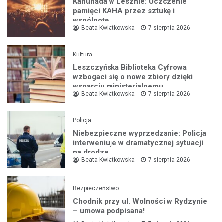
Kahunada w Lesznie: Uczczenie
pamięci KAHA przez sztukę i
wspólnotę
Beata Kwiatkowska
7 sierpnia 2026
Kultura
Leszczyńska Biblioteka Cyfrowa
wzbogaci się o nowe zbiory dzięki
wsparciu ministerialnemu
Beata Kwiatkowska
7 sierpnia 2026
Policja
Niebezpieczne wyprzedzanie: Policja
interweniuje w dramatycznej sytuacji
na drodze
Beata Kwiatkowska
7 sierpnia 2026
Bezpieczeństwo
Chodnik przy ul. Wolności w Rydzynie
– umowa podpisana!