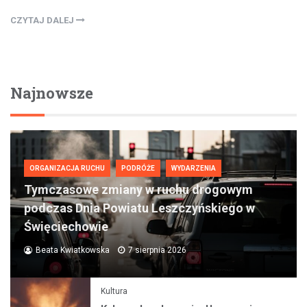
CZYTAJ DALEJ
Najnowsze
ORGANIZACJA RUCHU
PODRÓŻE
WYDARZENIA
Tymczasowe zmiany w ruchu drogowym
podczas Dnia Powiatu Leszczyńskiego w
Święciechowie
Beata Kwiatkowska
7 sierpnia 2026
Kultura