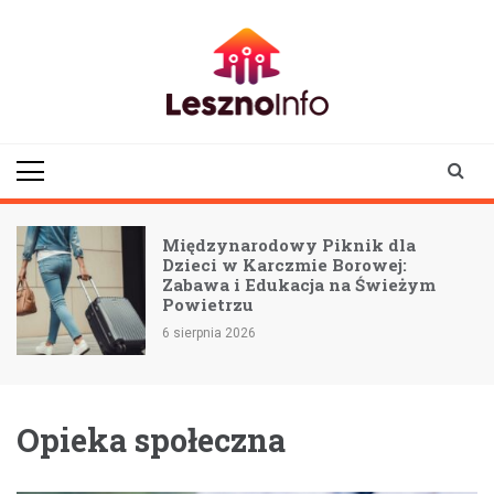
Skip
to
content
lesznoinfo.pl
wydarzenia |
informacje |
aktualności
Międzynarodowy Piknik dla
:
Dzieci w Karczmie Borowej:
Zabawa i Edukacja na Świeżym
Powietrzu
6 sierpnia 2026
Opieka społeczna