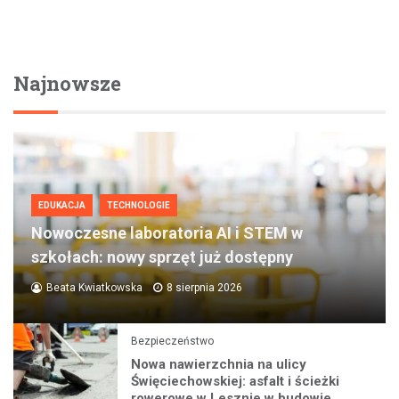
Najnowsze
EDUKACJA
TECHNOLOGIE
Nowoczesne laboratoria AI i STEM w
szkołach: nowy sprzęt już dostępny
Beata Kwiatkowska
8 sierpnia 2026
Bezpieczeństwo
Nowa nawierzchnia na ulicy
Święciechowskiej: asfalt i ścieżki
rowerowe w Lesznie w budowie