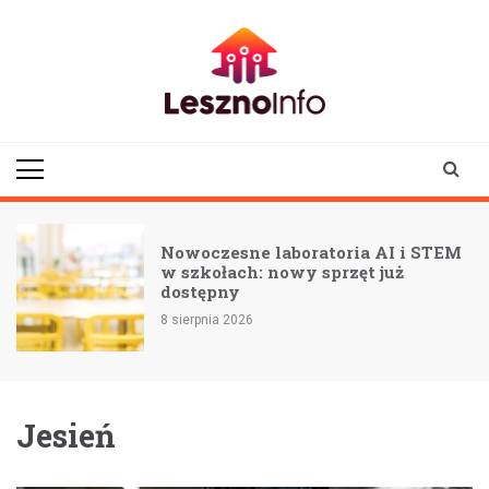
Skip
to
content
lesznoinfo.pl
wydarzenia |
informacje |
aktualności
Nowoczesne laboratoria AI i STEM
w szkołach: nowy sprzęt już
ą
dostępny
8 sierpnia 2026
Jesień