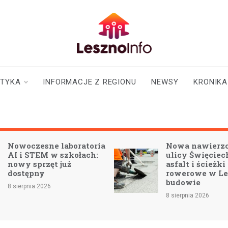
lesznoinfo.pl
wydarzenia |
informacje |
aktualności
STYKA
INFORMACJE Z REGIONU
NEWSY
KRONIKA
Nowoczesne laboratoria
Nowa nawierzc
AI i STEM w szkołach:
ulicy Święciec
nowy sprzęt już
asfalt i ścieżki
dostępny
rowerowe w Le
budowie
8 sierpnia 2026
8 sierpnia 2026