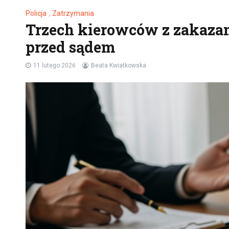
Policja
,
Zatrzymania
Trzech kierowców z zakaza
przed sądem
11 lutego 2026
Beata Kwiatkowska