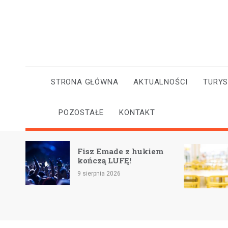
Skip
to
content
STRONA GŁÓWNA
AKTUALNOŚCI
TURY
POZOSTAŁE
KONTAKT
Fisz Emade z hukiem
ie –
kończą LUFĘ!
9 sierpnia 2026