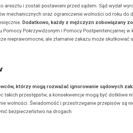
ego aresztu i zostali postawieni przed sądem. Sąd wydał wyr
w mechanicznych oraz ograniczenie wolności od roku do d
esięcznie.
Dodatkowo, każdy z mężczyzn zobowiązany zo
u Pomocy Pokrzywdzonym i Pomocy Postpenitencjarnej w 
szcze nieprawomocne, ale złamanie zakazu może skutkować
w
erowców, którzy mogą rozważać ignorowanie sądowych za
 takich przestępstw, a konsekwencje mogą być dotkliwe ni
Kultura
Sport
Wydarzenia
enie wolności. Świadomość i przestrzeganie przepisów są n
Dzień Deskorolki w Lesznie
deski na Skateplazie już w
nić bezpieczeństwo na drogach.
18 czerwca 2026
Już niedługo miłośnicy jazdy na