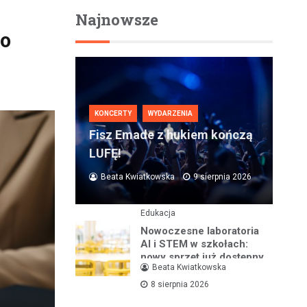
Najnowsze
ło
KONCERTY
WYDARZENIA
Fisz Emade z hukiem kończą
LUFĘ!
Beata Kwiatkowska
9 sierpnia 2026
Edukacja
Nowoczesne laboratoria
AI i STEM w szkołach:
nowy sprzęt już dostępny
Beata Kwiatkowska
8 sierpnia 2026