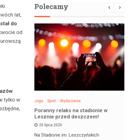
Polecamy
oki
wóch lat,
stał do
kwocie od
 surowszą
kazów
.
e tylko w
Joga
Sport
Wydarzenia
Spo
iezbędne,
: Święto
Poranny relaks na stadionie w
Be
 sobotę!
Lesznie przed deszczem!
si
20 lipca 2026
 deskorolce
Na Stadionie im. Leszczyńskich
Wa