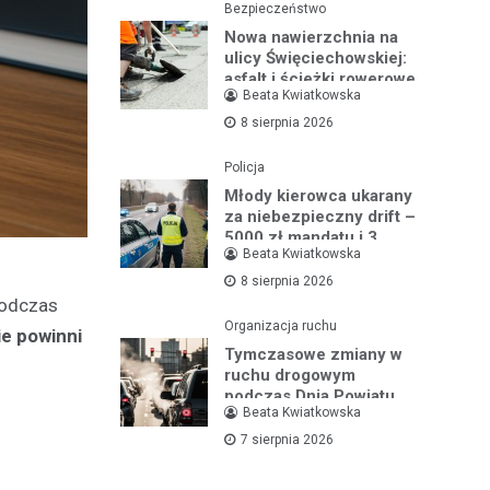
Bezpieczeństwo
Nowa nawierzchnia na
ulicy Święciechowskiej:
asfalt i ścieżki rowerowe
Beata Kwiatkowska
w Lesznie w budowie
8 sierpnia 2026
Policja
Młody kierowca ukarany
za niebezpieczny drift –
5000 zł mandatu i 3
Beata Kwiatkowska
miesiące bez prawa jazdy
8 sierpnia 2026
podczas
Organizacja ruchu
e powinni
Tymczasowe zmiany w
ruchu drogowym
podczas Dnia Powiatu
Beata Kwiatkowska
Leszczyńskiego w
Święciechowie
7 sierpnia 2026