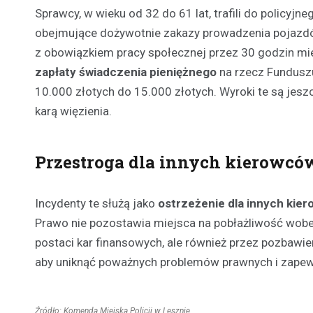
Sprawcy, w wieku od 32 do 61 lat, trafili do policyjn
obejmujące dożywotnie zakazy prowadzenia pojazdó
z obowiązkiem pracy społecznej przez 30 godzin mi
zapłaty świadczenia pieniężnego
na rzecz Fundusz
10.000 złotych do 15.000 złotych. Wyroki te są je
karą więzienia.
Przestroga dla innych kierowcó
Incydenty te służą jako
ostrzeżenie dla innych ki
Prawo nie pozostawia miejsca na pobłażliwość wobec
postaci kar finansowych, ale również przez pozbawi
aby uniknąć poważnych problemów prawnych i zapew
Źródło: Komenda Miejska Policji w Lesznie