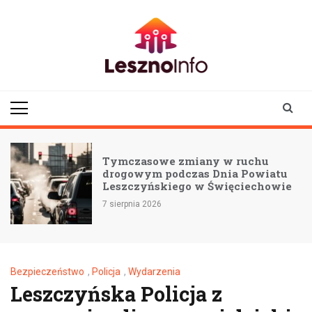
Skip
to
content
lesznoinfo.pl
wydarzenia |
informacje |
aktualności
Tymczasowe zmiany w ruchu
drogowym podczas Dnia Powiatu
Leszczyńskiego w Święciechowie
7 sierpnia 2026
Bezpieczeństwo
,
Policja
,
Wydarzenia
Leszczyńska Policja z