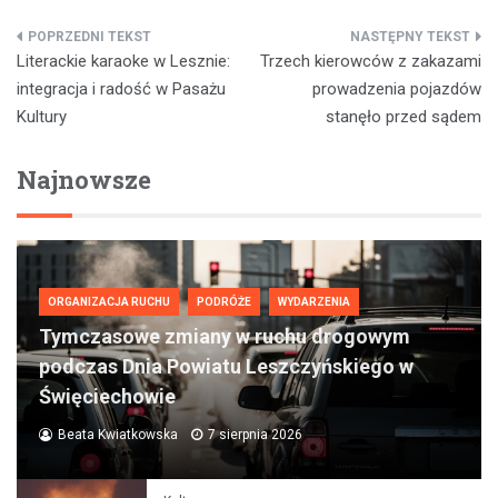
Nawigacja
Literackie karaoke w Lesznie:
Trzech kierowców z zakazami
wpisu
integracja i radość w Pasażu
prowadzenia pojazdów
Kultury
stanęło przed sądem
Najnowsze
ORGANIZACJA RUCHU
PODRÓŻE
WYDARZENIA
Tymczasowe zmiany w ruchu drogowym
podczas Dnia Powiatu Leszczyńskiego w
Święciechowie
Beata Kwiatkowska
7 sierpnia 2026