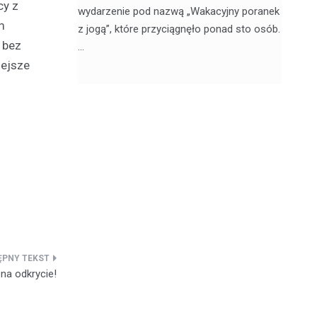
cy z
, 20
wydarzenie pod nazwą „Wakacyjny poranek
w 
m
z jogą”, które przyciągnęło ponad sto osób.
sk
m bez
…
iejsze
 na odkrycie!