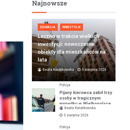
Najnowsze
EDUKACJA
INWESTYCJE
Leszno w trakcie wielkich
inwestycji: nowoczesne
obiekty dla mieszkańców na
lata
Beata Kwiatkowska
5 sierpnia 2026
Policja
Pijany kierowca zabił trzy
osoby w tragicznym
wypadku w Wielkopolsce
Beata Kwiatkowska
5 sierpnia 2026
Policja