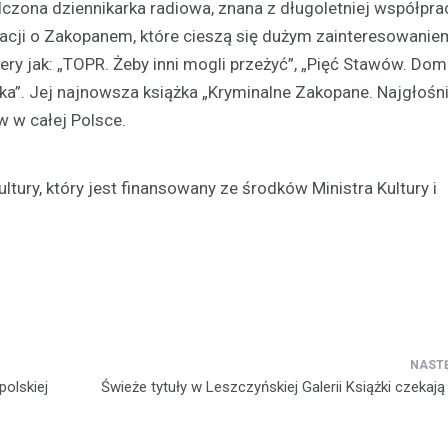
dczona dziennikarka radiowa, znana z długoletniej współpra
wydarzeniu. W najbliższą sobotę
ikacji o Zakopanem, które cieszą się dużym zainteresowanie
czerwca, na Skateplazie w…
lery jak: „TOPR. Żeby inni mogli przeżyć”, „Pięć Stawów. Do
ka”. Jej najnowsza książka „Kryminalne Zakopane. Najgłośn
w w całej Polsce.
ltury, który jest finansowany ze środków Ministra Kultury i
olskiej
Świeże tytuły w Leszczyńskiej Galerii Książki czekają