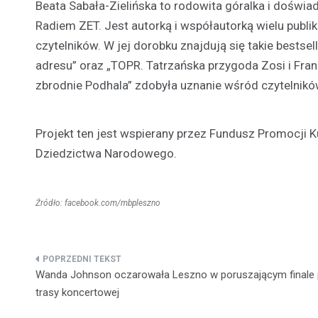
Beata Sabała-Zielińska to rodowita góralka i doświa
Radiem ZET. Jest autorką i współautorką wielu publ
czytelników. W jej dorobku znajdują się takie bestsel
adresu” oraz „TOPR. Tatrzańska przygoda Zosi i Fran
zbrodnie Podhala” zdobyła uznanie wśród czytelnikó
Projekt ten jest wspierany przez Fundusz Promocji Ku
Dziedzictwa Narodowego.
Źródło: facebook.com/mbpleszno
Nawigacja
Wanda Johnson oczarowała Leszno w poruszającym finale p
wpisu
trasy koncertowej