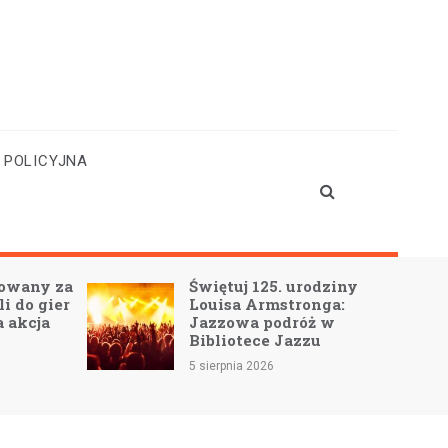
 POLICYJNA
Świętuj 125. urodziny
Pardes Fes
Louisa Armstronga:
Lesznie – 
Jazzowa podróż w
żydowską 
Bibliotece Jazzu
sercu Wiel
5 sierpnia 2026
5 sierpnia 2026