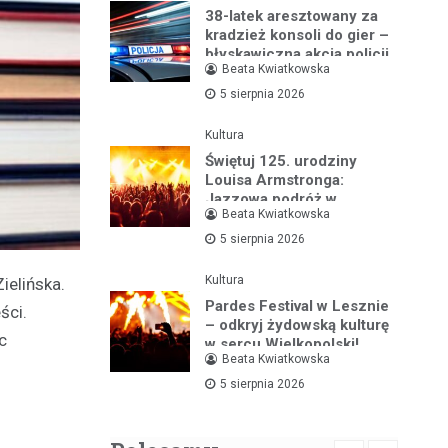
38-latek aresztowany za
kradzież konsoli do gier –
błyskawiczna akcja policji
Beata Kwiatkowska
5 sierpnia 2026
Kultura
Świętuj 125. urodziny
Louisa Armstronga:
Jazzowa podróż w
Beata Kwiatkowska
Bibliotece Jazzu
5 sierpnia 2026
Kultura
ielińska.
Pardes Festival w Lesznie
ści.
– odkryj żydowską kulturę
c
w sercu Wielkopolski!
Beata Kwiatkowska
5 sierpnia 2026