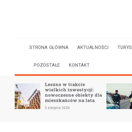
Skip
to
content
STRONA GŁÓWNA
AKTUALNOŚCI
TURY
POZOSTAŁE
KONTAKT
Leszno w trakcie
Pijany kierowca
wielkich inwestycji:
trzy osoby w t
nowoczesne obiekty dla
wypadku w
mieszkańców na lata
Wielkopolsce
5 sierpnia 2026
5 sierpnia 2026