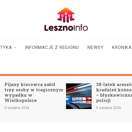
lesznoinfo.pl
wydarzenia |
informacje |
aktualności
STYKA
INFORMACJE Z REGIONU
NEWSY
KRONIKA
 zabił
38-latek aresztowany za
ragicznym
kradzież konsoli do gier
– błyskawiczna akcja
policji
5 sierpnia 2026