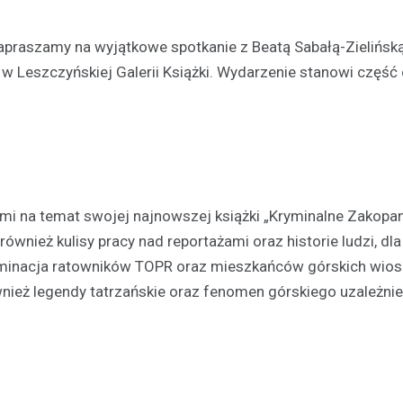
 zapraszamy na wyjątkowe spotkanie z Beatą Sabałą-Zielińską
 w Leszczyńskiej Galerii Książki. Wydarzenie stanowi część 
ami na temat swojej najnowszej książki „Kryminalne Zakopa
ównież kulisy pracy nad reportażami oraz historie ludzi, dla
rminacja ratowników TOPR oraz mieszkańców górskich wios
Kultura
Sport
Wydarzenia
ież legendy tatrzańskie oraz fenomen górskiego uzależnie
Dzień Deskorolki w Lesznie
deski na Skateplazie już w
18 czerwca 2026
Już niedługo miłośnicy jazdy na
będą mogli uczestniczyć w wy