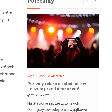
Polecamy
, które
cyklu
ne.
 których
ek staną
Joga
Sport
Wydarzenia
Spo
nia.
: Święto
Poranny relaks na stadionie w
Be
 sobotę!
Lesznie przed deszczem!
si
20 lipca 2026
 deskorolce
Na Stadionie im. Leszczyńskich
Wa
jątkowym
Olimpijczyków odbyło się wyjątkowe
en