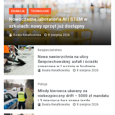
EDUKACJA
TECHNOLOGIE
Nowoczesne laboratoria AI i STEM w
szkołach: nowy sprzęt już dostępny
Beata Kwiatkowska
8 sierpnia 2026
Bezpieczeństwo
Nowa nawierzchnia na ulicy
Święciechowskiej: asfalt i ścieżki
rowerowe w Lesznie w budowie
Beata Kwiatkowska
8 sierpnia 2026
Policja
Młody kierowca ukarany za
niebezpieczny drift – 5000 zł mandatu
i 3 miesiące bez prawa jazdy
Beata Kwiatkowska
8 sierpnia 2026