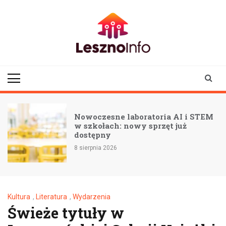
Skip
to
content
lesznoinfo.pl
wydarzenia |
informacje |
aktualności
Nowoczesne laboratoria AI i STEM
w szkołach: nowy sprzęt już
dostępny
8 sierpnia 2026
Kultura
,
Literatura
,
Wydarzenia
Świeże tytuły w