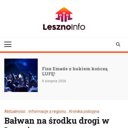
Skip
to
content
lesznoinfo.pl
wydarzenia |
informacje |
aktualności
Fisz Emade z hukiem kończą
LUFĘ!
9 sierpnia 2026
Aktualności
,
Informacje z regionu
,
Kronika policyjna
Bałwan na środku drogi w