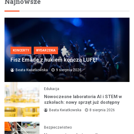
Najnowsze
KONCERTY
WYDARZENIA
Fisz Emade z hukiem kończą LUFĘ!
Beata Kwiatkowska
9 sierpnia 2026
Edukacja
Nowoczesne laboratoria AI i STEM w
szkołach: nowy sprzęt już dostępny
Beata Kwiatkowska
8 sierpnia 2026
Bezpieczeństwo