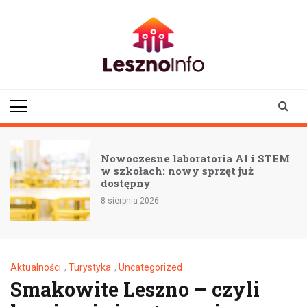
Skip
to
content
lesznoinfo.pl
wydarzenia |
informacje |
aktualności
Nowoczesne laboratoria AI i STEM
w szkołach: nowy sprzęt już
dostępny
8 sierpnia 2026
Aktualności
,
Turystyka
,
Uncategorized
Smakowite Leszno – czyli