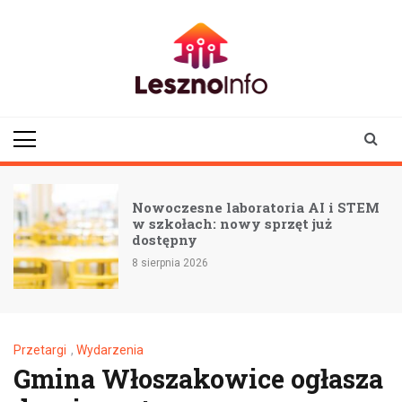
Skip
to
content
lesznoinfo.pl
wydarzenia |
informacje |
aktualności
Nowoczesne laboratoria AI i STEM
w szkołach: nowy sprzęt już
dostępny
8 sierpnia 2026
Przetargi
,
Wydarzenia
Gmina Włoszakowice ogłasza