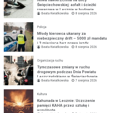
Nowa nawierzchnia na ulicy
Święciechowskiej: asfalt i ścieżki
rowerowe w Lesznie w budowie
Beata Kwiatkowska
8 sierpnia 2026
Policja
Młody kierowca ukarany za
niebezpieczny drift – 5000 zł mandatu
i 3 miesiące bez prawa jazdy
Beata Kwiatkowska
8 sierpnia 2026
Organizacja ruchu
Tymczasowe zmiany w ruchu
drogowym podczas Dnia Powiatu
Leszczyńskiego w Święciechowie
Beata Kwiatkowska
7 sierpnia 2026
Kultura
Kahunada w Lesznie: Uczczenie
pamięci KAHA przez sztukę i
wspólnotę