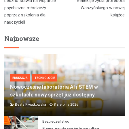
Leszno stawia na wsparcie
Refleksje życia profesora
wpisu
psychiczne młodzieży
Waszyńskiego w nowej
poprzez szkolenia dla
książce
nauczycieli
Najnowsze
EDUKACJA
TECHNOLOGIE
Nowoczesne laboratoria AI i STEM w
szkołach: nowy sprzęt już dostępny
Beata Kwiatkowska
8 sierpnia 2026
Bezpieczeństwo