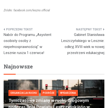
Źródło: facebook.com/leszno.official
Nawigacja
Nabór do Programu „Asystent
Gabinet Stanisława
wpisu
osobisty osoby z
Leszczyńskiego w Lesznie:
niepełnosprawnością” w
odkryj XVIII wiek w nowej
Lesznie rusza 1 czerwca!
przestrzeni edukacyjnej
Najnowsze
ORGANIZACJA RUCHU
PODRÓŻE
WYDARZENIA
Tymczasowe zmiany w ruchu drogowym
podczas Dnia Powiatu Leszczyńskiego w