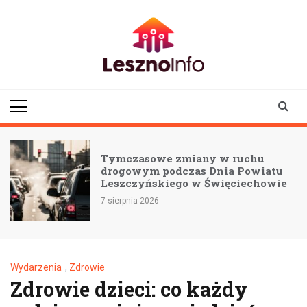
Skip
to
content
lesznoinfo.pl
wydarzenia |
informacje |
aktualności
Tymczasowe zmiany w ruchu
drogowym podczas Dnia Powiatu
Leszczyńskiego w Święciechowie
7 sierpnia 2026
Wydarzenia
,
Zdrowie
Zdrowie dzieci: co każdy