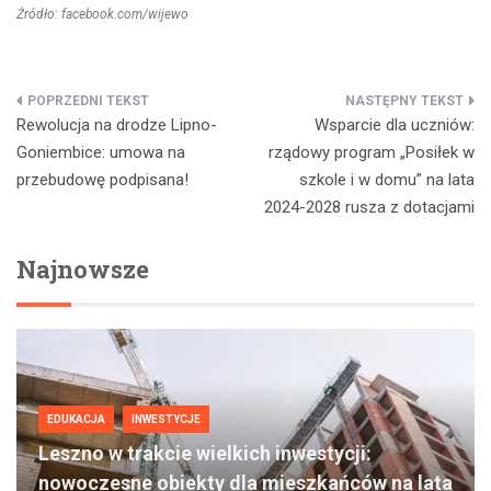
Źródło: facebook.com/wijewo
Nawigacja
Rewolucja na drodze Lipno-
Wsparcie dla uczniów:
wpisu
Goniembice: umowa na
rządowy program „Posiłek w
przebudowę podpisana!
szkole i w domu” na lata
2024-2028 rusza z dotacjami
Najnowsze
EDUKACJA
INWESTYCJE
Leszno w trakcie wielkich inwestycji:
nowoczesne obiekty dla mieszkańców na lata