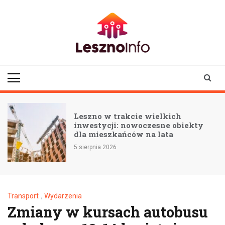
Skip
to
content
lesznoinfo.pl
wydarzenia |
informacje |
aktualności
Leszno w trakcie wielkich
inwestycji: nowoczesne obiekty
dla mieszkańców na lata
5 sierpnia 2026
Transport
,
Wydarzenia
Zmiany w kursach autobusu