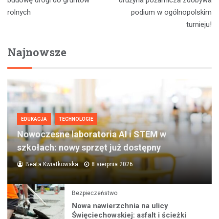
rolnych
podium w ogólnopolskim
turnieju!
Najnowsze
EDUKACJA
TECHNOLOGIE
Nowoczesne laboratoria AI i STEM w
szkołach: nowy sprzęt już dostępny
Beata Kwiatkowska
8 sierpnia 2026
Bezpieczeństwo
Nowa nawierzchnia na ulicy
Święciechowskiej: asfalt i ścieżki