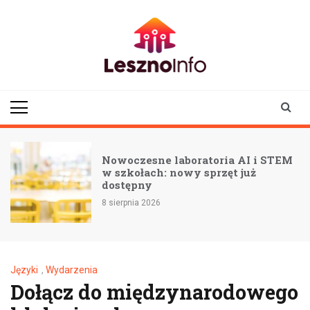
Skip
to
content
lesznoinfo.pl
wydarzenia |
informacje |
aktualności
Nowoczesne laboratoria AI i STEM
w szkołach: nowy sprzęt już
dostępny
8 sierpnia 2026
Języki
,
Wydarzenia
Dołącz do międzynarodowego