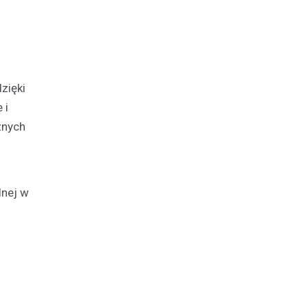
zięki
 i
znych
lnej w