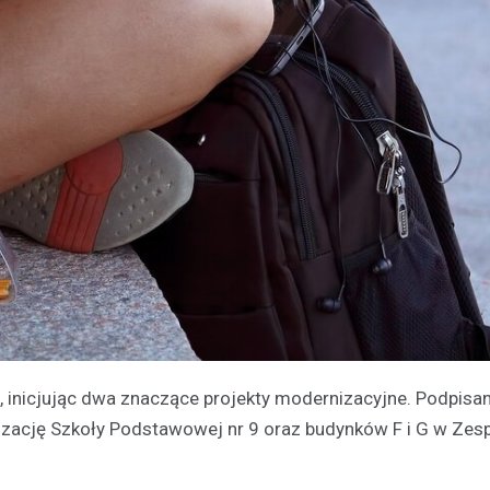
 inicjując dwa znaczące projekty modernizacyjne. Podpisan
cję Szkoły Podstawowej nr 9 oraz budynków F i G w Zesp