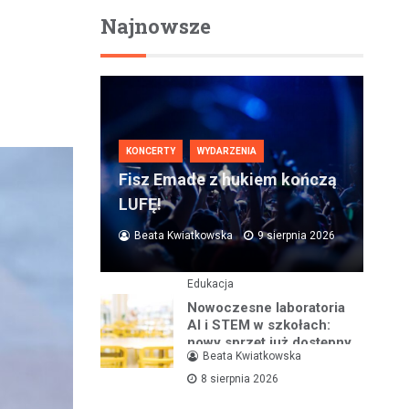
Najnowsze
KONCERTY
WYDARZENIA
Fisz Emade z hukiem kończą
LUFĘ!
Beata Kwiatkowska
9 sierpnia 2026
Edukacja
Nowoczesne laboratoria
AI i STEM w szkołach:
nowy sprzęt już dostępny
Beata Kwiatkowska
8 sierpnia 2026