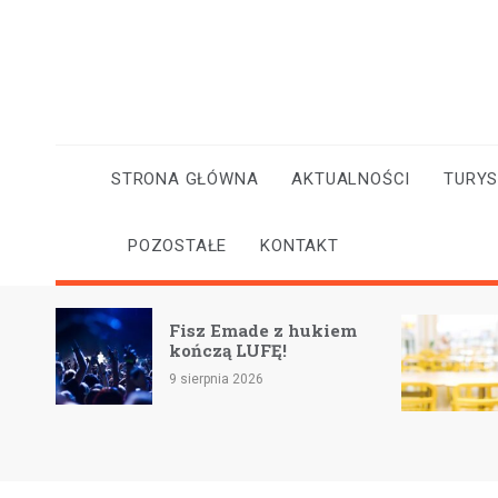
Skip
to
content
STRONA GŁÓWNA
AKTUALNOŚCI
TURY
POZOSTAŁE
KONTAKT
Nowoczesne laboratoria
 z hukiem
AI i STEM w szkołach:
!
nowy sprzęt już
dostępny
8 sierpnia 2026