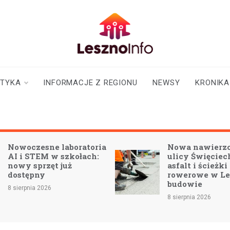
lesznoinfo.pl
wydarzenia |
informacje |
aktualności
STYKA
INFORMACJE Z REGIONU
NEWSY
KRONIKA
Nowa nawierzchnia na
Młody 
ulicy Święciechowskiej:
ukaran
asfalt i ścieżki
niebezp
rowerowe w Lesznie w
5000 zł
budowie
miesiąc
jazdy
8 sierpnia 2026
8 sierpnia