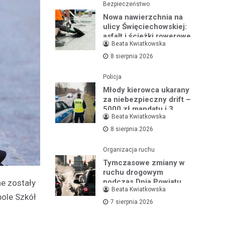
Bezpieczeństwo
Nowa nawierzchnia na
ulicy Święciechowskiej:
asfalt i ścieżki rowerowe
Beata Kwiatkowska
w Lesznie w budowie
8 sierpnia 2026
Policja
Młody kierowca ukarany
za niebezpieczny drift –
5000 zł mandatu i 3
Beata Kwiatkowska
miesiące bez prawa jazdy
8 sierpnia 2026
Organizacja ruchu
Tymczasowe zmiany w
ruchu drogowym
podczas Dnia Powiatu
e zostały
Beata Kwiatkowska
Leszczyńskiego w
ole Szkół
Święciechowie
7 sierpnia 2026