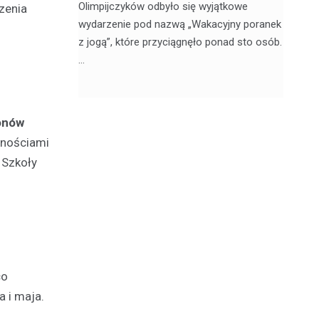
jątkowym
Olimpijczyków odbyło się wyjątkowe
en
zenia
, 20
wydarzenie pod nazwą „Wakacyjny poranek
w 
z jogą”, które przyciągnęło ponad sto osób.
sk
…
ionów
dnościami
 Szkoły
co
 i maja.