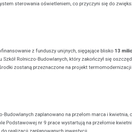
będą mogli uczestniczyć w wy
 system sterowania oświetleniem, co przyczyni się do zwięks
wydarzeniu. W najbliższą sobotę
czerwca, na Skateplazie w…
finansowanie z funduszy unijnych, sięgające blisko
13 mil
łu Szkół Rolniczo-Budowlanych, który zakończył się oszczę
środki zostaną przeznaczone na projekt termomodernizacji
zo-Budowlanych zaplanowano na przełom marca i kwietnia, 
le Podstawowej nr 9 prace wystartują na przełomie kwietnia
 do realizacji zaplanowanych inwestycji.