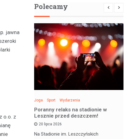
Polecamy
p. jawna
szeroki
larki
Joga
Sport
Wydarzenia
Spo
: Święto
Poranny relaks na stadionie w
Be
 sobotę!
Lesznie przed deszczem!
si
 o.o. z
20 lipca 2026
mianę
anie
 deskorolce
Na Stadionie im. Leszczyńskich
Wa