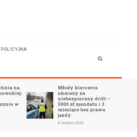
 POLICYJNA
kierowca
Tymczasowe zmiany w
y za
ruchu drogowym
ieczny drift –
podczas Dnia Powiatu
 mandatu i 3
Leszczyńskiego w
e bez prawa
Święciechowie
7 sierpnia 2026
 2026