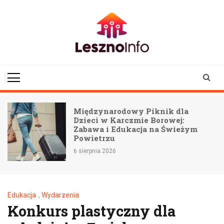
Skip
to
content
lesznoinfo.pl
wydarzenia |
informacje |
aktualności
Międzynarodowy Piknik dla
Dzieci w Karczmie Borowej:
Zabawa i Edukacja na Świeżym
Powietrzu
5
6 sierpnia 2026
Edukacja
,
Wydarzenia
Konkurs plastyczny dla