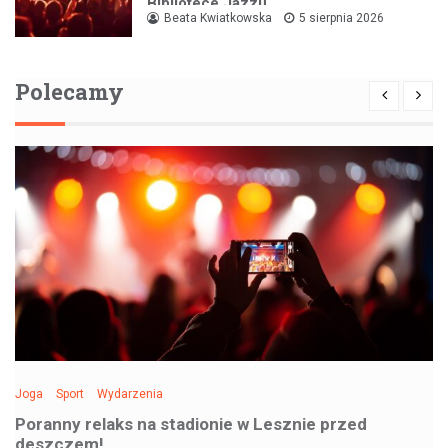
Bibliotece Jazzu
Beata Kwiatkowska
5 sierpnia 2026
Polecamy
Joga
Sport
Wydarzenia
Poranny relaks na stadionie w Lesznie przed
deszczem!