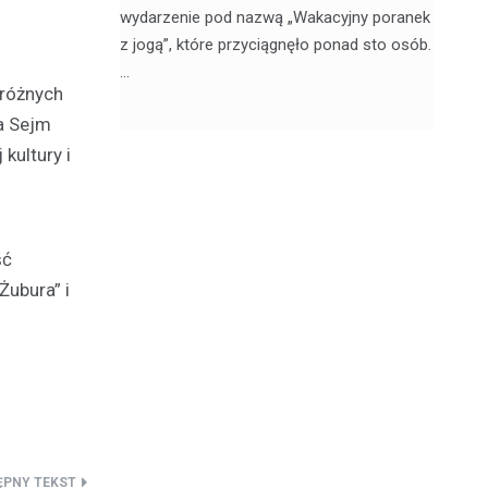
, 20
wydarzenie pod nazwą „Wakacyjny poranek
w 
z jogą”, które przyciągnęło ponad sto osób.
sk
…
 różnych
a Sejm
kultury i
ść
Żubura” i