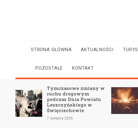
Skip
to
content
STRONA GŁÓWNA
AKTUALNOŚCI
TURY
POZOSTAŁE
KONTAKT
mczasowe zmiany w
Kahunada w Lesznie
chu drogowym
Uczczenie pamięci
czas Dnia Powiatu
KAHA przez sztukę 
szczyńskiego w
wspólnotę
ięciechowie
7 sierpnia 2026
erpnia 2026