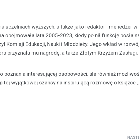
wydarzeniu. W najbliższą sobotę
czerwca, na Skateplazie w…
na uczelniach wyższych, a także jako redaktor i menedżer w
a obejmowała lata 2005-2023, kiedy pełnił funkcję posła n
ł Komisji Edukacji, Nauki i Młodzieży. Jego wkład w rozwój 
która przyznała mu nagrodę, a także Złotym Krzyżem Zasługi.
do poznania interesującej osobowości, ale również możliwo
egap tej wyjątkowej szansy na inspirującą rozmowę o książce „