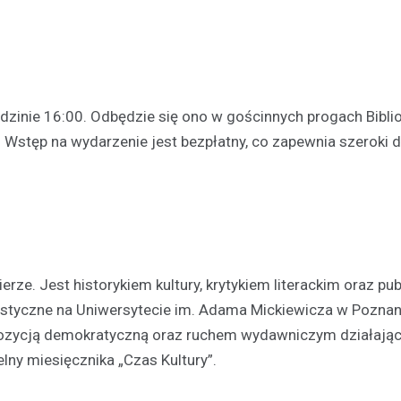
zinie 16:00. Odbędzie się ono w gościnnych progach Biblio
 Wstęp na wydarzenie jest bezpłatny, co zapewnia szeroki 
Kultura
Sport
Wydarzenia
erze. Jest historykiem kultury, krytykiem literackim oraz pub
Dzień Deskorolki w Lesznie
istyczne na Uniwersytecie im. Adama Mickiewicza w Poznan
deski na Skateplazie już w
 opozycją demokratyczną oraz ruchem wydawniczym działaj
18 czerwca 2026
lny miesięcznika „Czas Kultury”.
Już niedługo miłośnicy jazdy na
będą mogli uczestniczyć w wy