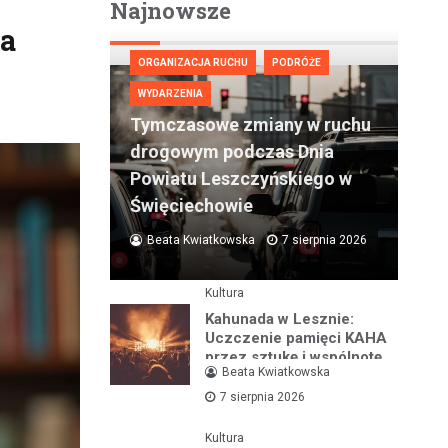
Najnowsze
na
ORGANIZACJA RUCHU
PODRÓŻE
WYDARZENIA
Tymczasowe zmiany w ruchu
drogowym podczas Dnia
Powiatu Leszczyńskiego w
Święciechowie
Beata Kwiatkowska
7 sierpnia 2026
Kultura
Kahunada w Lesznie:
Uczczenie pamięci KAHA
przez sztukę i wspólnotę
Beata Kwiatkowska
7 sierpnia 2026
Kultura