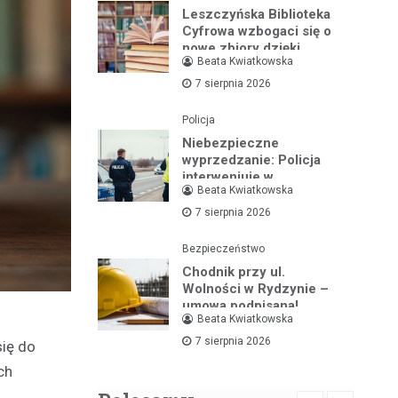
Leszczyńska Biblioteka
Cyfrowa wzbogaci się o
nowe zbiory dzięki
Beata Kwiatkowska
wsparciu ministerialnemu
7 sierpnia 2026
Policja
Niebezpieczne
wyprzedzanie: Policja
interweniuje w
Beata Kwiatkowska
dramatycznej sytuacji na
drodze
7 sierpnia 2026
Bezpieczeństwo
Chodnik przy ul.
Wolności w Rydzynie –
umowa podpisana!
Beata Kwiatkowska
7 sierpnia 2026
się do
ch