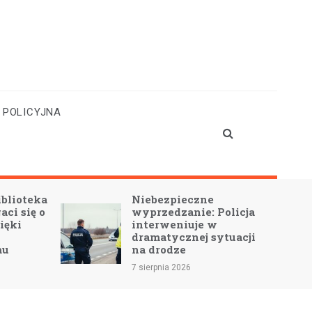
 POLICYJNA
Niebezpieczne
Chodnik przy ul
wyprzedzanie: Policja
Wolności w Ry
interweniuje w
umowa podpisa
dramatycznej sytuacji
7 sierpnia 2026
na drodze
7 sierpnia 2026