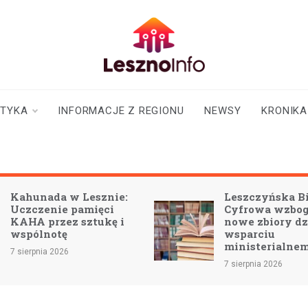
lesznoinfo.pl
wydarzenia |
informacje |
aktualności
STYKA
INFORMACJE Z REGIONU
NEWSY
KRONIKA
:
Leszczyńska Biblioteka
Cyfrowa wzbogaci się o
i
nowe zbiory dzięki
wsparciu
ministerialnemu
7 sierpnia 2026