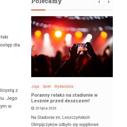
Polecamy
teki
dostęp dla
Joga
Sport
Wydarzenia
Spo
licystą z
: Święto
Poranny relaks na stadionie w
Be
iu. Jego
 sobotę!
Lesznie przed deszczem!
si
ącym w
20 lipca 2026
 deskorolce
Na Stadionie im. Leszczyńskich
Wa
jątkowym
Olimpijczyków odbyło się wyjątkowe
en