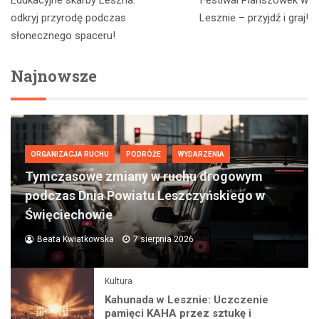
wpisu
odkryj przyrodę podczas
Lesznie – przyjdź i graj!
słonecznego spaceru!
Najnowsze
ORGANIZACJA RUCHU
PODRÓŻE
WYDARZENIA
Tymczasowe zmiany w ruchu drogowym
podczas Dnia Powiatu Leszczyńskiego w
Święciechowie
Beata Kwiatkowska
7 sierpnia 2026
Kultura
Kahunada w Lesznie: Uczczenie
pamięci KAHA przez sztukę i