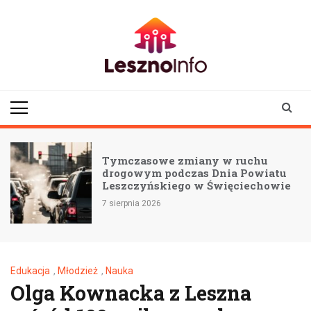
Skip
to
content
lesznoinfo.pl
wydarzenia |
informacje |
aktualności
Tymczasowe zmiany w ruchu
drogowym podczas Dnia Powiatu
Leszczyńskiego w Święciechowie
7 sierpnia 2026
Edukacja
,
Młodzież
,
Nauka
Olga Kownacka z Leszna