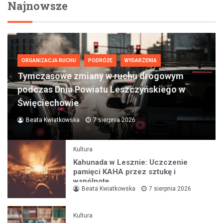
Najnowsze
ORGANIZACJA RUCHU
PODRÓŻE
WYDARZENIA
Tymczasowe zmiany w ruchu drogowym
podczas Dnia Powiatu Leszczyńskiego w
Święciechowie
Beata Kwiatkowska
7 sierpnia 2026
Kultura
Kahunada w Lesznie: Uczczenie
pamięci KAHA przez sztukę i
wspólnotę
Beata Kwiatkowska
7 sierpnia 2026
Kultura