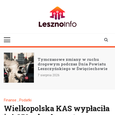
Skip
to
content
lesznoinfo.pl
wydarzenia |
informacje |
aktualności
 ruchu
Kahunada w Lesznie: Uczc
a Powiatu
pamięci KAHA przez sztukę
ęciechowie
wspólnotę
7 sierpnia 2026
Finanse
,
Podatki
Wielkopolska KAS wypłaciła