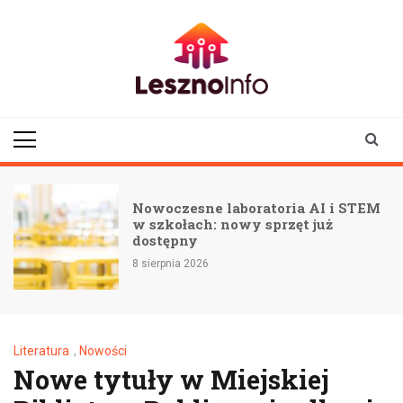
Skip
to
content
lesznoinfo.pl
wydarzenia |
informacje |
aktualności
Nowoczesne laboratoria AI i STEM
w szkołach: nowy sprzęt już
dostępny
8 sierpnia 2026
Literatura
,
Nowości
Nowe tytuły w Miejskiej