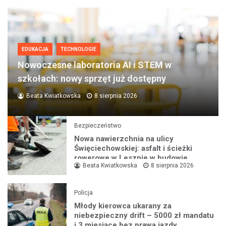
EDUKACJA
TECHNOLOGIE
Nowoczesne laboratoria AI i STEM w
szkołach: nowy sprzęt już dostępny
Beata Kwiatkowska
8 sierpnia 2026
Bezpieczeństwo
Nowa nawierzchnia na ulicy
Święciechowskiej: asfalt i ścieżki
rowerowe w Lesznie w budowie
Beata Kwiatkowska
8 sierpnia 2026
Policja
Młody kierowca ukarany za
niebezpieczny drift – 5000 zł mandatu
i 3 miesiące bez prawa jazdy