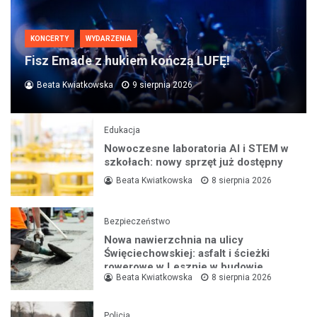
KONCERTY
WYDARZENIA
Fisz Emade z hukiem kończą LUFĘ!
Beata Kwiatkowska
9 sierpnia 2026
Edukacja
Nowoczesne laboratoria AI i STEM w
szkołach: nowy sprzęt już dostępny
Beata Kwiatkowska
8 sierpnia 2026
Bezpieczeństwo
Nowa nawierzchnia na ulicy
Święciechowskiej: asfalt i ścieżki
rowerowe w Lesznie w budowie
Beata Kwiatkowska
8 sierpnia 2026
Policja