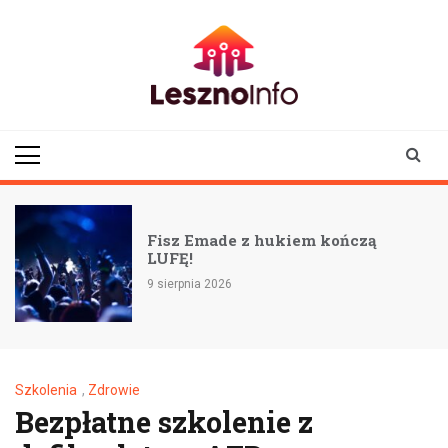
Skip
to
content
lesznoinfo.pl
wydarzenia |
informacje |
aktualności
Fisz Emade z hukiem kończą
LUFĘ!
9 sierpnia 2026
Szkolenia
,
Zdrowie
Bezpłatne szkolenie z