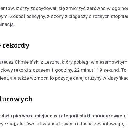
licjantów, którzy zdecydowali się zmierzyć zarówno w ogóln
ym. Zespół policyjny, złożony z biegaczy o różnych stopnia
inacją.
e rekordy
ateusz Chmieliński z Leszna, który pobiegł w niesamowitym
ciowy rekord z czasem 1 godziny, 22 minut i 19 sekund. To
lent, ale także wzmocniło pozycję całej drużyny w klasyfikac
Kultura
Sport
Wydarzenia
Dzień Deskorolki w Lesznie
ndurowych
deski na Skateplazie już w
18 czerwca 2026
zdobyła
pierwsze miejsce w kategorii służb mundurowych
.
Już niedługo miłośnicy jazdy na
zycznej, ale również zaangażowania i ducha zespołowego, j
będą mogli uczestniczyć w wy