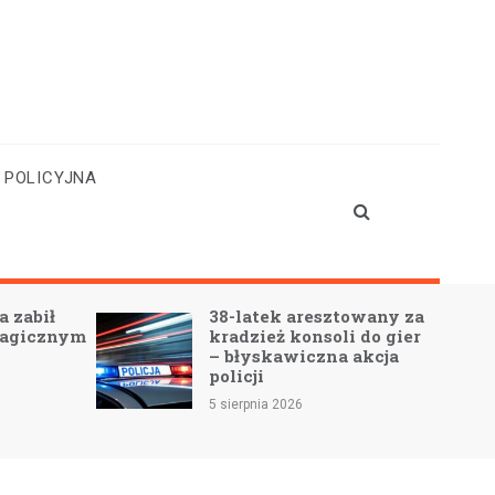
 POLICYJNA
 zabił
38-latek aresztowany za
ragicznym
kradzież konsoli do gier
– błyskawiczna akcja
policji
5 sierpnia 2026