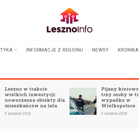
lesznoinfo.pl
wydarzenia |
informacje |
aktualności
STYKA
INFORMACJE Z REGIONU
NEWSY
KRONIKA
Leszno w trakcie
Pijany kierowca
wielkich inwestycji:
trzy osoby w t
nowoczesne obiekty dla
wypadku w
mieszkańców na lata
Wielkopolsce
5 sierpnia 2026
5 sierpnia 2026