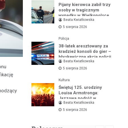
Pijany kierowca zabił trzy
osoby w tragicznym
wypadku w Wielkopolsce
Beata Kwiatkowska
5 sierpnia 2026
Policja
38-latek aresztowany za
kradzież konsoli do gier –
błyskawiczna akcja policji
Beata Kwiatkowska
onu
5 sierpnia 2026
ikację
Kultura
Świętuj 125. urodziny
chodzący
Louisa Armstronga:
Jazzowa podróż w
Beata Kwiatkowska
Bibliotece Jazzu
5 sierpnia 2026