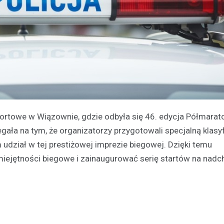
portowe w Wiązownie, gdzie odbyła się 46. edycja Półmarat
ała na tym, że organizatorzy przygotowali specjalną klasyf
ział w tej prestiżowej imprezie biegowej. Dzięki temu
miejętności biegowe i zainaugurować serię startów na nad