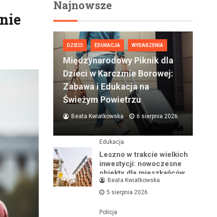
Najnowsze
nie
DZIECI
EDUKACJA
WYDARZENIA
Międzynarodowy Piknik dla
Dzieci w Karczmie Borowej:
Zabawa i Edukacja na
Świeżym Powietrzu
Beata Kwiatkowska
6 sierpnia 2026
Edukacja
Leszno w trakcie wielkich
inwestycji: nowoczesne
obiekty dla mieszkańców
Beata Kwiatkowska
na lata
5 sierpnia 2026
Policja