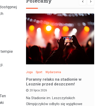
Polecamy
odostępnej
ch
 tempie
ji.
Joga
Sport
Wydarzenia
Spo
: Święto
Poranny relaks na stadionie w
Be
 sobotę!
Lesznie przed deszczem!
si
20 lipca 2026
 Ten
 deskorolce
Na Stadionie im. Leszczyńskich
Wa
aki
jątkowym
Olimpijczyków odbyło się wyjątkowe
en