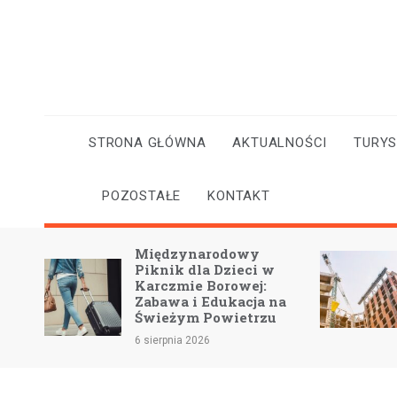
Skip
to
content
STRONA GŁÓWNA
AKTUALNOŚCI
TURY
POZOSTAŁE
KONTAKT
y z
Międzynarodowy
Piknik dla Dzieci w
Karczmie Borowej:
Zabawa i Edukacja na
Świeżym Powietrzu
6 sierpnia 2026