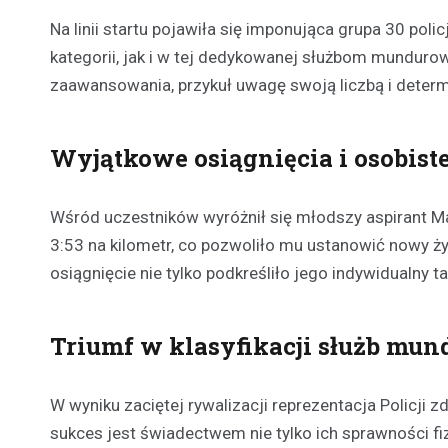
Na linii startu pojawiła się imponująca grupa 30 po
kategorii, jak i w tej dedykowanej służbom mundurow
zaawansowania, przykuł uwagę swoją liczbą i determ
Wyjątkowe osiągnięcia i osobist
Wśród uczestników wyróżnił się młodszy aspirant M
3:53 na kilometr, co pozwoliło mu ustanowić nowy ży
osiągnięcie nie tylko podkreśliło jego indywidualny ta
Triumf w klasyfikacji służb mu
W wyniku zaciętej rywalizacji reprezentacja Policji 
sukces jest świadectwem nie tylko ich sprawności fi