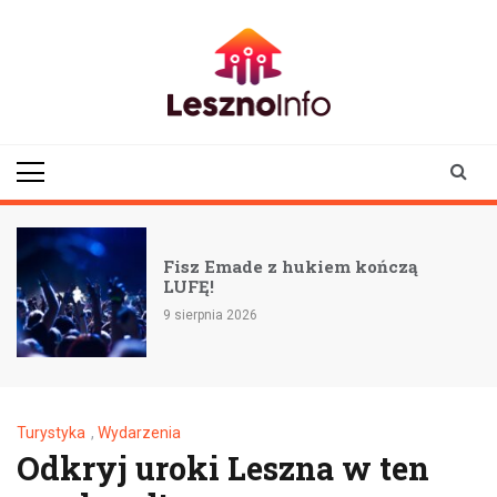
Skip
to
content
lesznoinfo.pl
wydarzenia |
informacje |
aktualności
Fisz Emade z hukiem kończą
LUFĘ!
9 sierpnia 2026
Turystyka
,
Wydarzenia
Odkryj uroki Leszna w ten