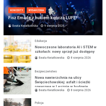
KONCERTY
WYDARZENIA
Fisz Emade z hukiem kończą LUFĘ!
Beata Kwiatkowska
9 sierpnia 2026
Edukacja
Nowoczesne laboratoria AI i STEM w
szkołach: nowy sprzęt już dostępny
Beata Kwiatkowska
8 sierpnia 2026
Bezpieczeństwo
Nowa nawierzchnia na ulicy
Święciechowskiej: asfalt i ścieżki
rowerowe w Lesznie w budowie
Beata Kwiatkowska
8 sierpnia 2026
Policja